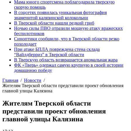
Мама юного спортсмена поблагодарила тверскую
скорую помощь
В соцсетях появилась уникальная фотография
знаменитой калязинской колокольни
В Тверской области нашли редкий гриб
Ночью силы ПВО отразили мощную атаку вражеских
беспилотников
Синоптики сообщили, что в Тверской области резко
похолодает
При атаке БПЛА повреждена стена склада
“Вайлдберриз” в Тверской области
В Тверскую область возвращается аномальная жара
ФК «Тверь» одержал самую крупную в своей истории
домашнюю победу
Главная
Новости
Жителям Тверской области представили проект обновления
главной улицы Калязина
Жителям Тверской области
представили проект обновления
главной улицы Калязина