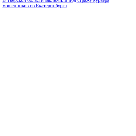
В Тверской области заключили под стражу курьера
мошенников из Екатеринбурга