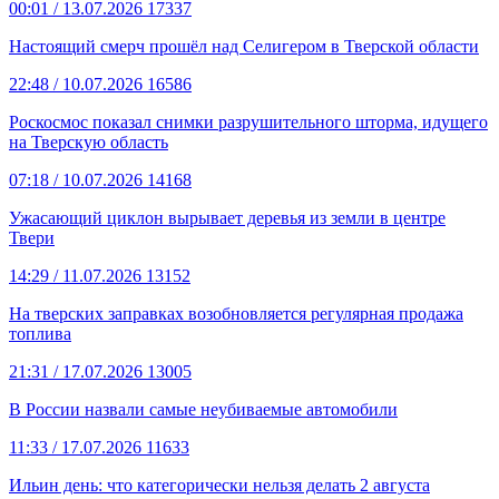
00:01
/ 13.07.2026
17337
Настоящий смерч прошёл над Селигером в Тверской области
22:48
/ 10.07.2026
16586
Роскосмос показал снимки разрушительного шторма, идущего
на Тверскую область
07:18
/ 10.07.2026
14168
Ужасающий циклон вырывает деревья из земли в центре
Твери
14:29
/ 11.07.2026
13152
На тверских заправках возобновляется регулярная продажа
топлива
21:31
/ 17.07.2026
13005
В России назвали самые неубиваемые автомобили
11:33
/ 17.07.2026
11633
Ильин день: что категорически нельзя делать 2 августа