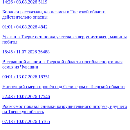
14:26
/ 03.08.2026
5119
Биологи рассказали, какие змеи в Тверской области
действительно опасны
01:01
/ 04.08.2026
4842
Ураган в Твери: остановка улетела, сквер уничтожен, машины
побиты
15:45
/ 11.07.2026
36488
В страшной аварии в Тверской области погибла спортивная
семья из Чувашии
00:01
/ 13.07.2026
18351
Настоящий смерч прошёл над Селигером в Тверской области
22:48
/ 10.07.2026
17546
Роскосмос показал снимки разрушительного шторма, идущего
на Тверскую область
07:18
/ 10.07.2026
15165