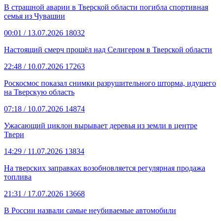
В страшной аварии в Тверской области погибла спортивная
семья из Чувашии
00:01
/ 13.07.2026
18032
Настоящий смерч прошёл над Селигером в Тверской области
22:48
/ 10.07.2026
17263
Роскосмос показал снимки разрушительного шторма, идущего
на Тверскую область
07:18
/ 10.07.2026
14874
Ужасающий циклон вырывает деревья из земли в центре
Твери
14:29
/ 11.07.2026
13834
На тверских заправках возобновляется регулярная продажа
топлива
21:31
/ 17.07.2026
13668
В России назвали самые неубиваемые автомобили