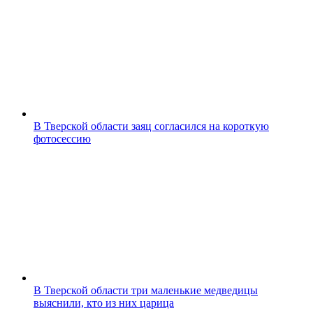
В Тверской области заяц согласился на короткую
фотосессию
В Тверской области три маленькие медведицы
выяснили, кто из них царица