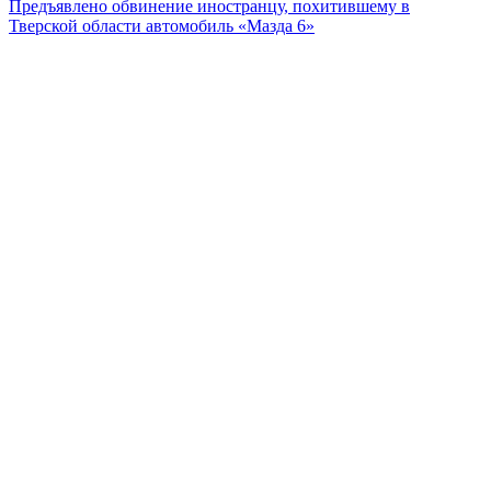
Предъявлено обвинение иностранцу, похитившему в
Тверской области автомобиль «Мазда 6»