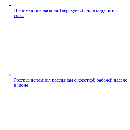
В ближайшие часы на Тверскую область обрушится
гроза
Роструд напомнил россиянам о короткой рабочей неделе
в июне