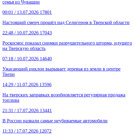
семья из Чувашии
00:01
/ 13.07.2026
17801
Настоящий смерч прошёл над Селигером в Тверской области
22:48
/ 10.07.2026
17043
Роскосмос показал снимки разрушительного шторма, идущего
на Тверскую область
07:18
/ 10.07.2026
14640
Ужасающий циклон вырывает деревья из земли в центре
Твери
14:29
/ 11.07.2026
13596
На тверских заправках возобновляется регулярная продажа
топлива
21:31
/ 17.07.2026
13441
В России назвали самые неубиваемые автомобили
11:33
/ 17.07.2026
12072