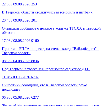
22:30
/ 09.08.2026
253
В Тверской области столкнулись автомобиль и питбайк
20:43
/ 09.08.2026
201
Очевидцы сообщают о пожаре в корпусе ТГСХА в Тверской
области
17:08
/ 08.08.2026
9160
При атаке БПЛА повреждена стена склада “Вайлдберриз” в
Тверской области
08:36
/ 04.08.2026
8836
Под Тверью на трассе М10 произошло серьезное ДТП
11:28
/ 09.08.2026
6707
Синоптики сообщили, что в Тверской области резко
похолодает
06:30
/ 05.08.2026
6277
Жителей Верхневолжья ожидает опасное ухудшение погоды