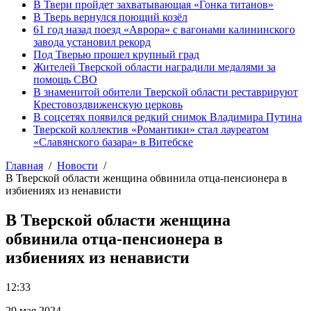
В Твери пройдет захватывающая «Гонка титанов»
В Тверь вернулся поющий козёл
61 год назад поезд «Аврора» с вагонами калининского
завода установил рекорд
Под Тверью прошел крупный град
Жителей Тверской области наградили медалями за
помощь СВО
В знаменитой обители Тверской области реставрируют
Крестовоздвиженскую церковь
В соцсетях появился редкий снимок Владимира Путина
Тверской коллектив «Романтики» стал лауреатом
«Славянского базара» в Витебске
Главная
Новости
В Тверской области женщина обвинила отца-пенсионера в
избиениях из ненависти
В Тверской области женщина
обвинила отца-пенсионера в
избиениях из ненависти
12:33
29 мая 2024