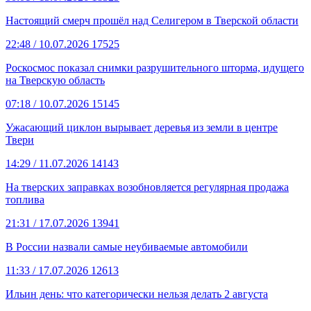
Настоящий смерч прошёл над Селигером в Тверской области
22:48
/ 10.07.2026
17525
Роскосмос показал снимки разрушительного шторма, идущего
на Тверскую область
07:18
/ 10.07.2026
15145
Ужасающий циклон вырывает деревья из земли в центре
Твери
14:29
/ 11.07.2026
14143
На тверских заправках возобновляется регулярная продажа
топлива
21:31
/ 17.07.2026
13941
В России назвали самые неубиваемые автомобили
11:33
/ 17.07.2026
12613
Ильин день: что категорически нельзя делать 2 августа