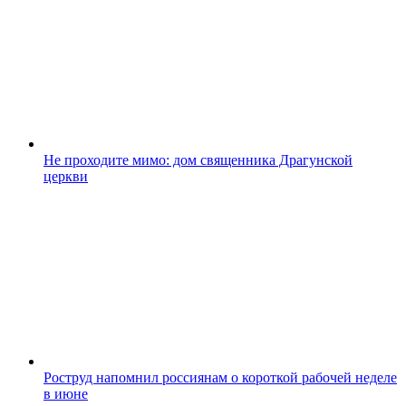
Не проходите мимо: дом священника Драгунской
церкви
Роструд напомнил россиянам о короткой рабочей неделе
в июне