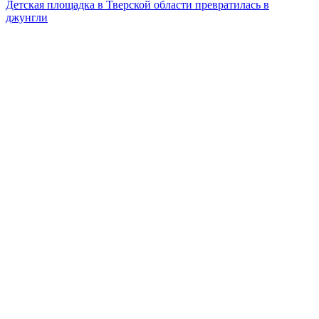
Детская площадка в Тверской области превратилась в
джунгли