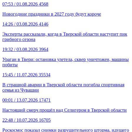
07:53
/ 01.08.2026
4568
Новогодние праздники в 2027 году будут короче
14:26
/ 03.08.2026
4146
Эксперты рассказали, когда в Тверской области наступит пик
грибного сезона
19:32
/ 03.08.2026
3964
Ураган в Твери: остановка улетела, сквер уничтожен, машины
побиты
15:45
/ 11.07.2026
35534
В страшной аварии в Тверской области погибла спортивная
семья из Чувашии
00:01
/ 13.07.2026
17471
Настоящий смерч прошёл над Селигером в Тверской области
22:48
/ 10.07.2026
16705
Роскосмос показал снимки разрушительного шторма, идущего