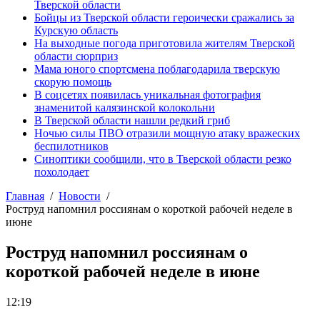
Тверской области
Бойцы из Тверской области героически сражались за
Курскую область
На выходные погода приготовила жителям Тверской
области сюрприз
Мама юного спортсмена поблагодарила тверскую
скорую помощь
В соцсетях появилась уникальная фотография
знаменитой калязинской колокольни
В Тверской области нашли редкий гриб
Ночью силы ПВО отразили мощную атаку вражеских
беспилотников
Синоптики сообщили, что в Тверской области резко
похолодает
Главная
Новости
Роструд напомнил россиянам о короткой рабочей неделе в
июне
Роструд напомнил россиянам о
короткой рабочей неделе в июне
12:19