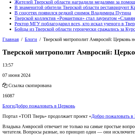
Жителей Тверской области наградили медалями за помо
В знаменитой обители Тверской области реставрируют К
В соцсетях появился редкий снимок Владимира Путина
Тверской коллектив «Романтики» стал лауреатом «Славян
Ректор МГУ поблагодарил всех, кто искал ученого в Твер
Бойцы из Тверской области героически сражались за Кур
Главная
Блоги
Тверской митрополит Амвросий: Церковь 
Тверской митрополит Амвросий: Церко
13:57
07 июня 2024
Ссылка скопирована
16087
Блоги
Добро пожаловать в Церковь
Портал «ТОП Тверь» продолжает проект «
Добро пожаловать в
Владыка Амвросий отвечает не только на самые простые вопро
читателя. Вопросы разные, но принцип один — они исключите