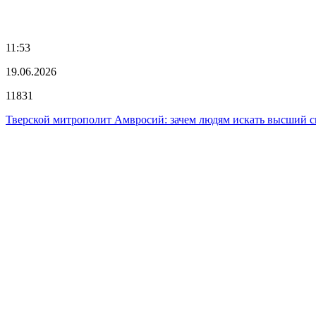
11:53
19.06.2026
11831
Тверской митрополит Амвросий: зачем людям искать высший 