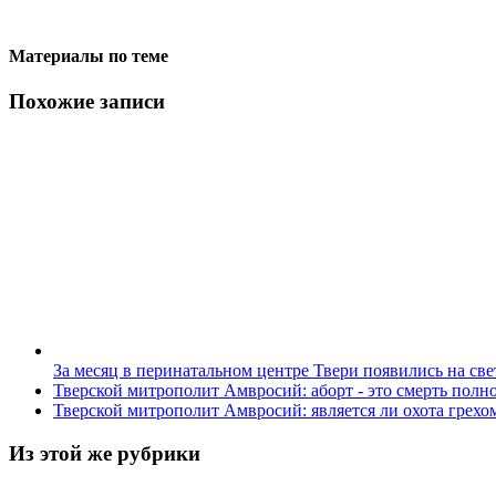
Материалы по теме
Похожие записи
За месяц в перинатальном центре Твери появились на св
Тверской митрополит Амвросий: аборт - это смерть полн
Тверской митрополит Амвросий: является ли охота грехо
Из этой же рубрики