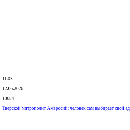
11:03
12.06.2026
13684
Тверской митрополит Амвросий: человек сам выбирает свой ад