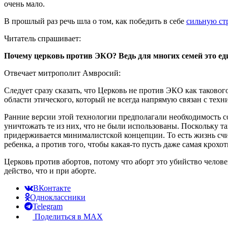
очень мало.
В прошлый раз речь шла о том, как победить в себе
сильную ст
Читатель спрашивает:
Почему церковь против ЭКО? Ведь для многих семей это е
Отвечает митрополит Амвросий:
Следует сразу сказать, что Церковь не против ЭКО как таковог
области этического, который не всегда напрямую связан с тех
Ранние версии этой технологии предполагали необходимость с
уничтожать те из них, что не были использованы. Поскольку т
придерживается минималистской концепции. То есть жизнь счи
ребенка, а против того, чтобы какая-то пусть даже самая крох
Церковь против абортов, потому что аборт это убийство челов
действо, что и при аборте.
ВКонтакте
Одноклассники
Telegram
Поделиться в MAX