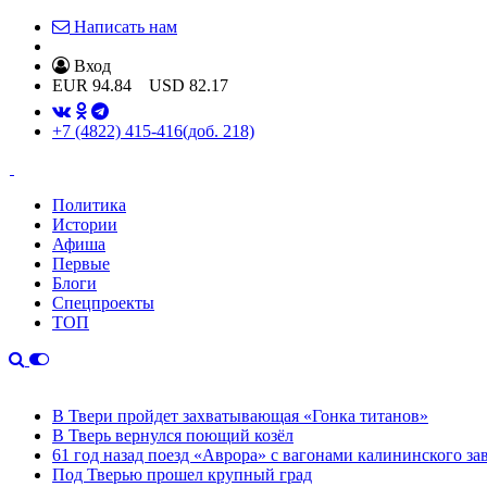
Написать нам
Вход
EUR
94.84
USD
82.17
+7 (4822) 415-416
(доб. 218)
Политика
Истории
Афиша
Первые
Блоги
Спецпроекты
ТОП
В Твери пройдет захватывающая «Гонка титанов»
В Тверь вернулся поющий козёл
61 год назад поезд «Аврора» с вагонами калининского за
Под Тверью прошел крупный град