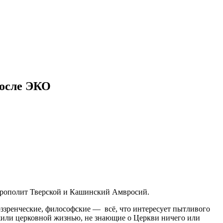
после ЭКО
итрополит Тверской и Кашинский Амвросий.
оззренческие, философские — всё, что интересует пытливого
жили церковной жизнью, не знающие о Церкви ничего или