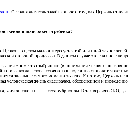
расть
. Сегодня читатель задаёт вопрос о том, как Церковь относи
динственный шанс завести ребёнка?
о. Церковь в целом мало интересуется той или иной технологией
нической стороной процессов. В данном случае это связано с во
оздания множества эмбрионов (в понимании человека церковного
айна того, когда человеческая жизнь подлинно становится жизнь
тается жизнью с самого момента зачатия. И потому Церковь не
отная человеческая жизнь оказывалась обесцененной и низведенн
ека, хотя он еще и называется эмбрионом. В тех версиях ЭКО, г