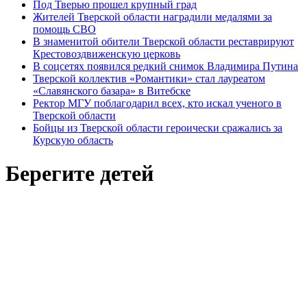
Под Тверью прошел крупный град
Жителей Тверской области наградили медалями за
помощь СВО
В знаменитой обители Тверской области реставрируют
Крестовоздвиженскую церковь
В соцсетях появился редкий снимок Владимира Путина
Тверской коллектив «Романтики» стал лауреатом
«Славянского базара» в Витебске
Ректор МГУ поблагодарил всех, кто искал ученого в
Тверской области
Бойцы из Тверской области героически сражались за
Курскую область
Берегите детей