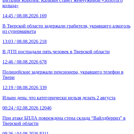
Виталий Королёв: Калязин станет жемчужиной «Золотого
кольца»
14:45
/ 08.08.2026
169
В Тверской области задержали грабителя, укравшего алкоголь
из супермаркета
13:03
/ 08.08.2026
218
В ДТП пострадали пять человек в Тверской области
12:46
/ 08.08.2026
678
Полицейские задержали пенсионера, укравшего телефон в
Твери
12:19
/ 08.08.2026
339
Ильин день: что категорически нельзя делать 2 августа
00:24
/ 02.08.2026
12046
При атаке БПЛА повреждена стена склада “Вайлдберриз” в
Тверской области
08:36
/ 04.08.2026
8311