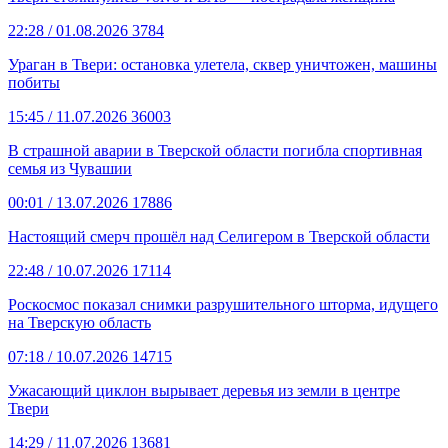
22:28
/ 01.08.2026
3784
Ураган в Твери: остановка улетела, сквер уничтожен, машины
побиты
15:45
/ 11.07.2026
36003
В страшной аварии в Тверской области погибла спортивная
семья из Чувашии
00:01
/ 13.07.2026
17886
Настоящий смерч прошёл над Селигером в Тверской области
22:48
/ 10.07.2026
17114
Роскосмос показал снимки разрушительного шторма, идущего
на Тверскую область
07:18
/ 10.07.2026
14715
Ужасающий циклон вырывает деревья из земли в центре
Твери
14:29
/ 11.07.2026
13681