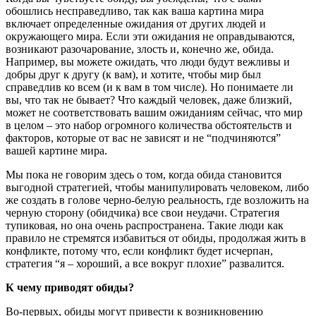
обошлись несправедливо, так как ваша картина мира
включает определенные ожидания от других людей и
окружающего мира. Если эти ожидания не оправдываются,
возникают разочарование, злость и, конечно же, обида.
Например, вы можете ожидать, что люди будут вежливы и
добры друг к другу (к вам), и хотите, чтобы мир был
справедлив ко всем (и к вам в том числе). Но понимаете ли
вы, что так не бывает? Что каждый человек, даже близкий,
может не соответствовать вашим ожиданиям сейчас, что мир
в целом – это набор огромного количества обстоятельств и
факторов, которые от вас не зависят и не “подчиняются”
вашей картине мира.
Мы пока не говорим здесь о том, когда обида становится
выгодной стратегией, чтобы манипулировать человеком, либо
же создать в голове черно-белую реальность, где возложить на
черную сторону (обидчика) все свои неудачи. Стратегия
тупиковая, но она очень распространена. Такие люди как
правило не стремятся избавиться от обиды, продолжая жить в
конфликте, потому что, если конфликт будет исчерпан,
стратегия “я – хороший, а все вокруг плохие” развалится.
К чему приводят обиды?
Во-первых, обиды могут привести к возникновению