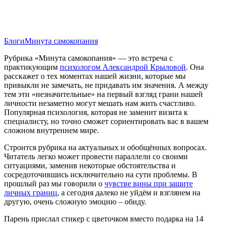
Блоги
Минута самокопания
Рубрика «Минута самокопания» — это встреча с
практикующим
психологом Александрой Крыловой
. Она
расскажет о тех моментах нашей жизни, которые мы
привыкли не замечать, не придавать им значения. А между
тем эти «незначительные» на первый взгляд грани нашей
личности незаметно могут мешать нам жить счастливо.
Популярная психология, которая не заменит визита к
специалисту, но точно сможет сориентировать вас в вашем
сложном внутреннем мире.
Строится рубрика на актуальных и обобщённых вопросах.
Читатель легко может провести параллели со своими
ситуациями, заменив некоторые обстоятельства и
сосредоточившись исключительно на сути проблемы. В
прошлый раз мы говорили о
чувстве вины при защите
личных границ
, а сегодня далеко не уйдём и взглянем на
другую, очень сложную эмоцию – обиду.
Парень прислал стикер с цветочком вместо подарка на 14