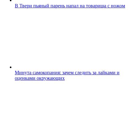
В Твери пьяный парень напал на товарища с ножом
Минута самокопания: зачем следить за лайками и
оценками окружающих