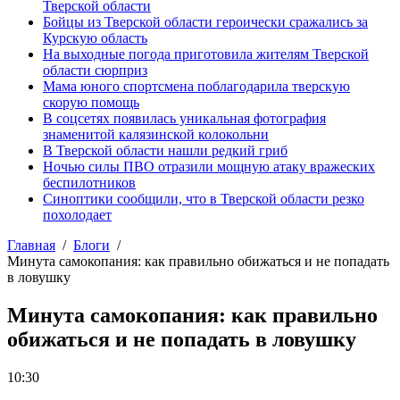
Тверской области
Бойцы из Тверской области героически сражались за
Курскую область
На выходные погода приготовила жителям Тверской
области сюрприз
Мама юного спортсмена поблагодарила тверскую
скорую помощь
В соцсетях появилась уникальная фотография
знаменитой калязинской колокольни
В Тверской области нашли редкий гриб
Ночью силы ПВО отразили мощную атаку вражеских
беспилотников
Синоптики сообщили, что в Тверской области резко
похолодает
Главная
Блоги
Минута самокопания: как правильно обижаться и не попадать
в ловушку
Минута самокопания: как правильно
обижаться и не попадать в ловушку
10:30