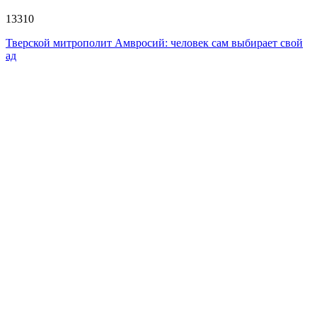
13310
Тверской митрополит Амвросий: человек сам выбирает свой
ад