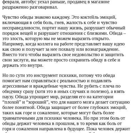
февраля, автобус уехал раньше, продавец в магазине
раздраженно разговаривал.
Чувство обиды знакомо каждому. Это коктейль эмоций,
включающая в себя боль, гнев, жалость к себе и чувство
несправедливости, портит нашу жизнь, разрушает обычный
порядок вещей и разрушает отношения с близкими. Обида –
это злость, которую мы не можем выразить открыто.
Например, когда коллега на работе представляет вашу идею
как свою и получает за нее похвалу или вознаграждение.
Вместо того чтобы выразить свое недовольство и защитить
свои заслуги, вы можете просто сохранить обиду в себе и
держать это внутри.
Но по сути это инструмент психики, потому что обида
помогает нам справляться с реальностью и подавлять
агрессивные и враждебные чувства. Не рубить с плеча по
обидчику сразу (хотя это в иных случаях и полезно), а взять
паузу. Обида упрощает мир, разделяя его на категории
“плохой” и “хороший”, что для нашего мозга делает ситуацию
более понятной. Обида защищает от более глубоких эмоций,
таких как горе и сожаление, которые могут быть более
травматичными для психики человека. Но при этом боль от
обиды держит человека в прошлом, в то время как боль от
горя и сожаления направлена в будущее. Пока человек держит