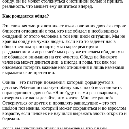
обиду, он не может столкнуться с истинной болью и принять
реальность, что мешает ему двигаться вперед.
Как рождается обида?
Эта сложная эмоция возникает из-за сочетания двух факторов:
близости отношений с тем, кто нас обидел и несбывшихся
ожиданий от этого человека в той или иной ситуации. Мы не
храним обиду на чужих людей. Если кто-то заденет нас в
общественном транспорте, мы скорее реагируем
раздражением и агрессией: мы сразу же отвечаем обидчику и
не обращаем внимания на его чувства. Обида на близкого
человека может длиться дни, а иногда и годы, так как мы
опасаемся потерять важные нам отношения и лишь намеками
выражаем свои претензии.
Обида – это паттерн поведения, который формируется в
детстве. Ребенок использует обиду как способ восстановить
справедливость для себя. «Я не буду с вами разговаривать,
отвернусь от вас и делайте, что хотите. Мне все равно!»
Отвернуться от других и проявлять равнодушие – это тот
шаблон поведения, который может сохраниться и во взрослом
возрасте, если человек не научился выражать злость открыто и
бережно.
Когда вы чувствуете обиду, вы убеждены, что с вами