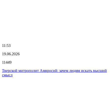
11:53
19.06.2026
11449
Тверской митрополит Амвросий: зачем людям искать высший
смысл