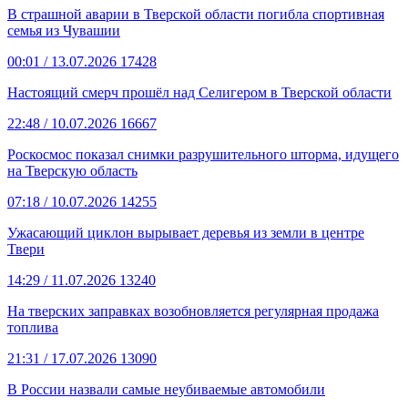
В страшной аварии в Тверской области погибла спортивная
семья из Чувашии
00:01
/ 13.07.2026
17428
Настоящий смерч прошёл над Селигером в Тверской области
22:48
/ 10.07.2026
16667
Роскосмос показал снимки разрушительного шторма, идущего
на Тверскую область
07:18
/ 10.07.2026
14255
Ужасающий циклон вырывает деревья из земли в центре
Твери
14:29
/ 11.07.2026
13240
На тверских заправках возобновляется регулярная продажа
топлива
21:31
/ 17.07.2026
13090
В России назвали самые неубиваемые автомобили