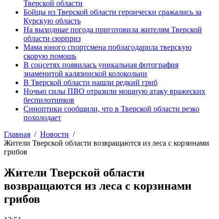
Тверской области
Бойцы из Тверской области героически сражались за
Курскую область
На выходные погода приготовила жителям Тверской
области сюрприз
Мама юного спортсмена поблагодарила тверскую
скорую помощь
В соцсетях появилась уникальная фотография
знаменитой калязинской колокольни
В Тверской области нашли редкий гриб
Ночью силы ПВО отразили мощную атаку вражеских
беспилотников
Синоптики сообщили, что в Тверской области резко
похолодает
Главная
Новости
Жители Тверской области возвращаются из леса с корзинами
грибов
Жители Тверской области
возвращаются из леса с корзинами
грибов