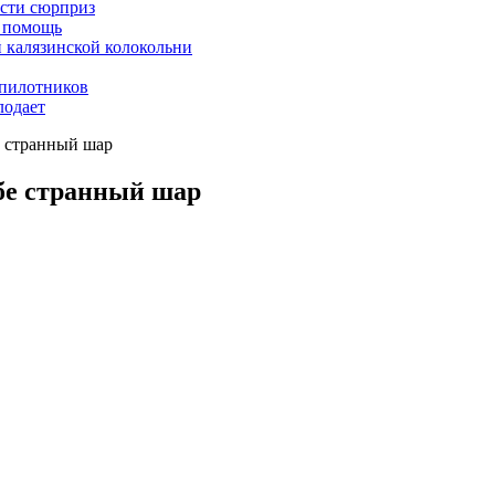
асти сюрприз
ю помощь
й калязинской колокольни
пилотников
лодает
е странный шар
бе странный шар