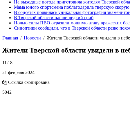
На выходные погода приготовила жителям Тверской обл
Мама юного спортсмена поблагодарила тверскую скору
В соцсетях появилась уникальная фотография знаменито
В Тверской области нашли редкий гриб
Ночью силы ПВО отразили мощную атаку вражеских бес
Синоптики сообщили, что в Тверской области резко похо
Главная
Новости
Жители Тверской области увидели в неб
Жители Тверской области увидели в не
11:18
21 февраля 2024
Ссылка скопирована
5042