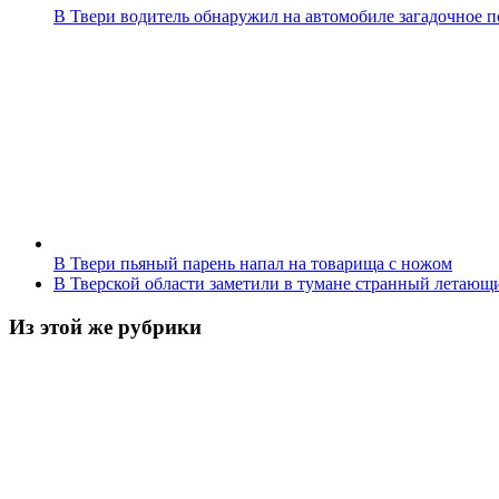
В Твери водитель обнаружил на автомобиле загадочное 
В Твери пьяный парень напал на товарища с ножом
В Тверской области заметили в тумане странный летающ
Из этой же рубрики