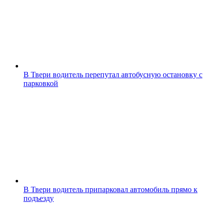
В Твери водитель перепутал автобусную остановку с
парковкой
В Твери водитель припарковал автомобиль прямо к
подъезду