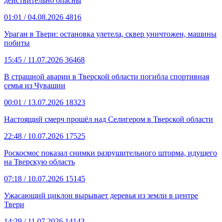
действительно опасны
01:01
/ 04.08.2026
4816
Ураган в Твери: остановка улетела, сквер уничтожен, машины
побиты
15:45
/ 11.07.2026
36468
В страшной аварии в Тверской области погибла спортивная
семья из Чувашии
00:01
/ 13.07.2026
18323
Настоящий смерч прошёл над Селигером в Тверской области
22:48
/ 10.07.2026
17525
Роскосмос показал снимки разрушительного шторма, идущего
на Тверскую область
07:18
/ 10.07.2026
15145
Ужасающий циклон вырывает деревья из земли в центре
Твери
14:29
/ 11.07.2026
14143