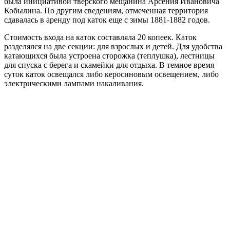
была инициативой тверского мещанина Арсения Ивановича
Кобылина. По другим сведениям, отмеченная территория
сдавалась в аренду под каток еще с зимы 1881-1882 годов.
Стоимость входа на каток составляла 20 копеек. Каток
разделялся на две секции: для взрослых и детей. Для удобства
катающихся была устроена сторожка (теплушка), лестницы
для спуска с берега и скамейки для отдыха. В темное время
суток каток освещался либо керосиновым освещением, либо
электрическими лампами накаливания.