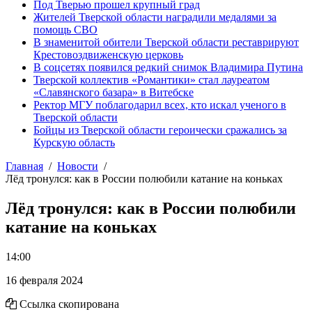
Под Тверью прошел крупный град
Жителей Тверской области наградили медалями за
помощь СВО
В знаменитой обители Тверской области реставрируют
Крестовоздвиженскую церковь
В соцсетях появился редкий снимок Владимира Путина
Тверской коллектив «Романтики» стал лауреатом
«Славянского базара» в Витебске
Ректор МГУ поблагодарил всех, кто искал ученого в
Тверской области
Бойцы из Тверской области героически сражались за
Курскую область
Главная
Новости
Лёд тронулся: как в России полюбили катание на коньках
Лёд тронулся: как в России полюбили
катание на коньках
14:00
16 февраля 2024
Ссылка скопирована