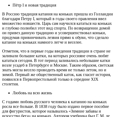
Пётр I и новая традиция
В Россию традиция катания на коньках пришла из Голландии
благодаря Петру I, который в годы своего правления ввел
множество новшеств. Царь сам научился кататься на коньках
и глубоко полюбил этот вид спорта. По возвращении домой
он привез данную традицию и усовершенствовал коньки,
придумав привинчивать лезвия прямо к обуви, что сделало
катание на коньках намного легче и веселее.
Отметим, что в первые годы введения традиции в стране не
заливали большие катки, на которых россияне очень любят
кататься сегодня. В тот период заливались небольшие катки
возле усадеб в Петербурге и Москве. Таким образом, светская
знать могла весело проводить время не только летом, но и
зимой. Первый же общественный каток, как гласит история,
появился в Первопрестольной только в середине XIX
столетия.
Любовь на всю жизнь
С годами любовь русского человека к катанию на коньках
росла все больше. В 1838 году было издано первое пособие
для фигуристов, которое называлось «Зимние забавы и
искусство бега» на коньках. Автором учебника был Г. М. де