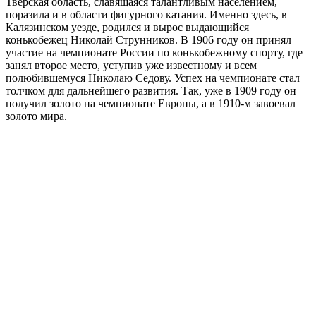
Тверская область, славящаяся талантливым населением,
поразила и в области фигурного катания. Именно здесь, в
Калязинском уезде, родился и вырос выдающийся
конькобежец Николай Струнников. В 1906 году он принял
участие на чемпионате России по конькобежному спорту, где
занял второе место, уступив уже известному и всем
полюбившемуся Николаю Седову. Успех на чемпионате стал
толчком для дальнейшего развития. Так, уже в 1909 году он
получил золото на чемпионате Европы, а в 1910-м завоевал
золото мира.