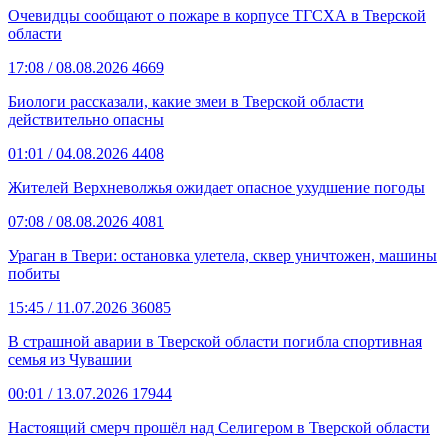
Очевидцы сообщают о пожаре в корпусе ТГСХА в Тверской
области
17:08
/ 08.08.2026
4669
Биологи рассказали, какие змеи в Тверской области
действительно опасны
01:01
/ 04.08.2026
4408
Жителей Верхневолжья ожидает опасное ухудшение погоды
07:08
/ 08.08.2026
4081
Ураган в Твери: остановка улетела, сквер уничтожен, машины
побиты
15:45
/ 11.07.2026
36085
В страшной аварии в Тверской области погибла спортивная
семья из Чувашии
00:01
/ 13.07.2026
17944
Настоящий смерч прошёл над Селигером в Тверской области