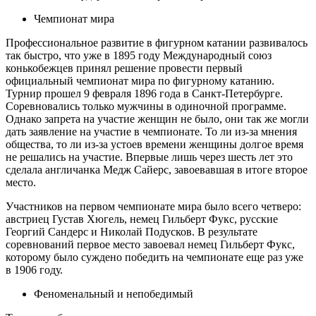
Чемпионат мира
Профессиональное развитие в фигурном катании развивалось
так быстро, что уже в 1895 году Международный союз
конькобежцев принял решение провести первый
официальный чемпионат мира по фигурному катанию.
Турнир прошел 9 февраля 1896 года в Санкт-Петербурге.
Соревновались только мужчины в одиночной программе.
Однако запрета на участие женщин не было, они так же могли
дать заявление на участие в чемпионате. То ли из-за мнения
общества, то ли из-за устоев времени женщины долгое время
не решались на участие. Впервые лишь через шесть лет это
сделала англичанка Медж Сайерс, завоевавшая в итоге второе
место.
Участников на первом чемпионате мира было всего четверо:
австриец Густав Хюгель, немец Гильберт Фукс, русские
Георгий Сандерс и Николай Подусков. В результате
соревнований первое место завоевал немец Гильберт Фукс,
которому было суждено победить на чемпионате еще раз уже
в 1906 году.
Феноменальный и непобедимый