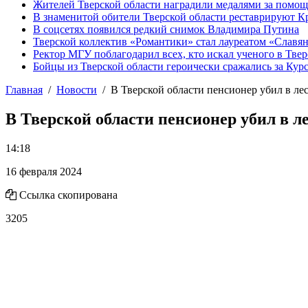
Жителей Тверской области наградили медалями за помо
В знаменитой обители Тверской области реставрируют К
В соцсетях появился редкий снимок Владимира Путина
Тверской коллектив «Романтики» стал лауреатом «Славян
Ректор МГУ поблагодарил всех, кто искал ученого в Твер
Бойцы из Тверской области героически сражались за Кур
Главная
Новости
В Тверской области пенсионер убил в ле
В Тверской области пенсионер убил в ле
14:18
16 февраля 2024
Ссылка скопирована
3205