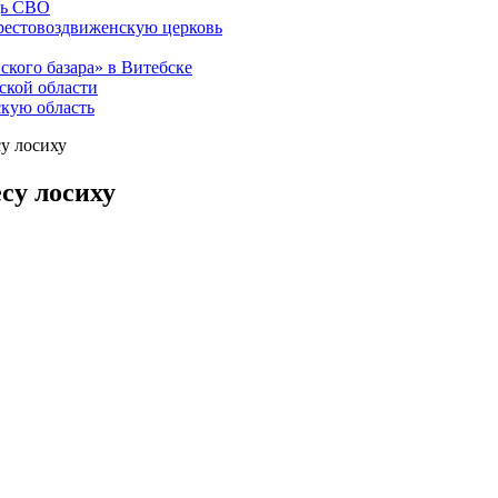
щь СВО
рестовоздвиженскую церковь
ского базара» в Витебске
ской области
скую область
су лосиху
су лосиху