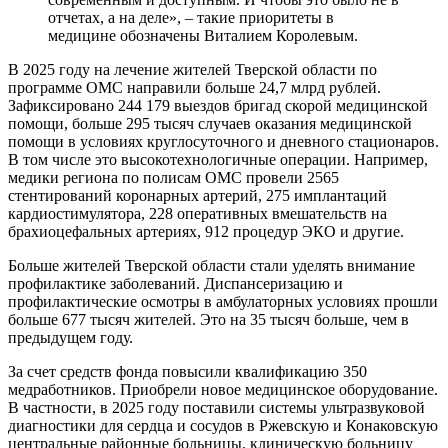
отчетах, а на деле», – такие приоритеты в
медицине обозначены Виталием Королевым.
В 2025 году на лечение жителей Тверской области по
программе ОМС направили больше 24,7 млрд рублей.
Зафиксировано 244 179 выездов бригад скорой медицинской
помощи, больше 295 тысяч случаев оказания медицинской
помощи в условиях круглосуточного и дневного стационаров.
В том числе это высокотехнологичные операции. Например,
медики региона по полисам ОМС провели 2565
стентирований коронарных артерий, 275 имплантаций
кардиостимулятора, 228 оперативных вмешательств на
брахиоцефальных артериях, 912 процедур ЭКО и другие.
Больше жителей Тверской области стали уделять внимание
профилактике заболеваний. Диспансеризацию и
профилактические осмотры в амбулаторных условиях прошли
больше 677 тысяч жителей. Это на 35 тысяч больше, чем в
предыдущем году.
За счет средств фонда повысили квалификацию 350
медработников. Приобрели новое медицинское оборудование.
В частности, в 2025 году поставили системы ультразвуковой
диагностики для сердца и сосудов в Ржевскую и Конаковскую
центральные районные больницы, клиническую больницу