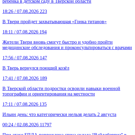
ребёнка в детском саду в Тверской области
18:26
/ 07.08.2026
223
В Твери пройдет захватывающая «Гонка титанов»
18:11
/ 07.08.2026
194
Жители Твери вновь смогут быстро и удобно пройти
медицинские обследования и проконсультироваться с врачами
17:56
/ 07.08.2026
147
В Тверь вернулся поющий козёл
17:41
/ 07.08.2026
189
В Тверской области подростки освоили навыки военной
топографии и ориентирования на местности
17:11
/ 07.08.2026
135
Ильин день: что категорически нельзя делать 2 августа
00:24
/ 02.08.2026
11797
При атаке БПЛА повреждена стена склада “Вайлдберриз” в