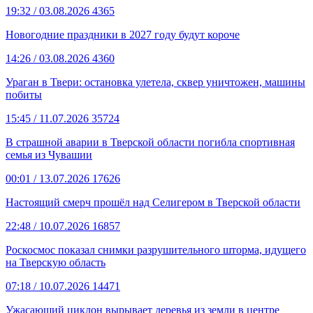
19:32
/ 03.08.2026
4365
Новогодние праздники в 2027 году будут короче
14:26
/ 03.08.2026
4360
Ураган в Твери: остановка улетела, сквер уничтожен, машины
побиты
15:45
/ 11.07.2026
35724
В страшной аварии в Тверской области погибла спортивная
семья из Чувашии
00:01
/ 13.07.2026
17626
Настоящий смерч прошёл над Селигером в Тверской области
22:48
/ 10.07.2026
16857
Роскосмос показал снимки разрушительного шторма, идущего
на Тверскую область
07:18
/ 10.07.2026
14471
Ужасающий циклон вырывает деревья из земли в центре