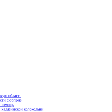
скую область
асти сюрприз
ю помощь
й калязинской колокольни