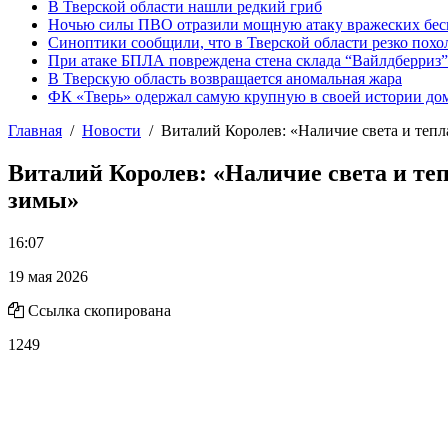
В Тверской области нашли редкий гриб
Ночью силы ПВО отразили мощную атаку вражеских бес
Синоптики сообщили, что в Тверской области резко похо
При атаке БПЛА повреждена стена склада “Вайлдберриз”
В Тверскую область возвращается аномальная жара
ФК «Тверь» одержал самую крупную в своей истории д
Главная
Новости
Виталий Королев: «Наличие света и тепл
Виталий Королев: «Наличие света и теп
зимы»
16:07
19 мая 2026
Ссылка скопирована
1249