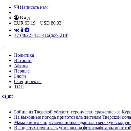
Написать нам
Вход
EUR
93.19
USD
80.93
+7 (4822) 415-416
(доб. 218)
Политика
Истории
Афиша
Первые
Блоги
Спецпроекты
ТОП
Бойцы из Тверской области героически сражались за Кур
На выходные погода приготовила жителям Тверской обл
Мама юного спортсмена поблагодарила тверскую скору
В соцсетях появилась уникальная фотография знаменито