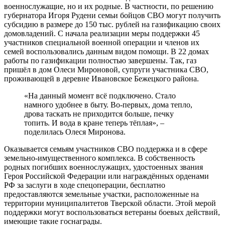
военнослужащие, но и их родные. В частности, по решению
губернатора Игоря Рудени семьи бойцов СВО могут получить
субсидию в размере до 150 тыс. рублей на газификацию своих
домовладений. С начала реализации меры поддержки 45
участников специальной военной операции и членов их
семей воспользовались данным видом помощи. В 22 домах
работы по газификации полностью завершены. Так, газ
пришёл в дом Олеси Мироновой, супруги участника СВО,
проживающей в деревне Ивановское Бежецкого района.
«На данный момент всё подключено. Стало
намного удобнее в быту. Во-первых, дома тепло,
дрова таскать не приходится больше, печку
топить. И вода в кране теперь тёплая», –
поделилась Олеся Миронова.
Оказывается семьям участников СВО поддержка и в сфере
земельно-имущественного комплекса. В собственность
родных погибших военнослужащих, удостоенных звания
Героя Российской Федерации или награждённых орденами
РФ за заслуги в ходе спецоперации, бесплатно
предоставляются земельные участки, расположенные на
территории муниципалитетов Тверской области. Этой мерой
поддержки могут воспользоваться ветераны боевых действий,
имеющие такие госнаграды.