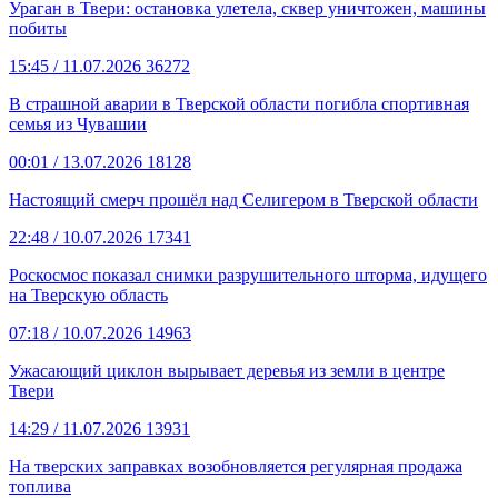
Ураган в Твери: остановка улетела, сквер уничтожен, машины
побиты
15:45
/ 11.07.2026
36272
В страшной аварии в Тверской области погибла спортивная
семья из Чувашии
00:01
/ 13.07.2026
18128
Настоящий смерч прошёл над Селигером в Тверской области
22:48
/ 10.07.2026
17341
Роскосмос показал снимки разрушительного шторма, идущего
на Тверскую область
07:18
/ 10.07.2026
14963
Ужасающий циклон вырывает деревья из земли в центре
Твери
14:29
/ 11.07.2026
13931
На тверских заправках возобновляется регулярная продажа
топлива