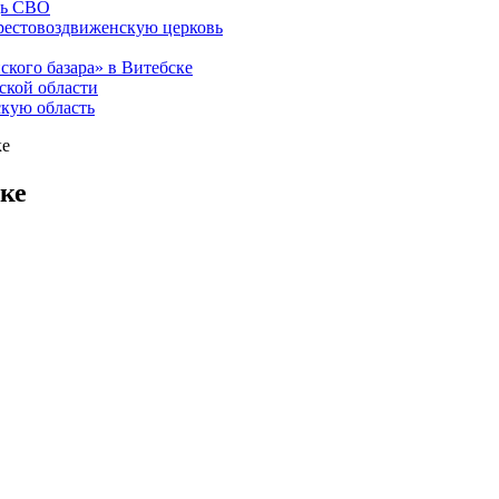
щь СВО
рестовоздвиженскую церковь
ского базара» в Витебске
ской области
скую область
ке
ке