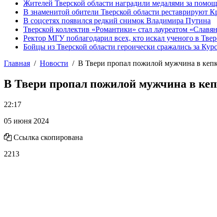
Жителей Тверской области наградили медалями за помо
В знаменитой обители Тверской области реставрируют К
В соцсетях появился редкий снимок Владимира Путина
Тверской коллектив «Романтики» стал лауреатом «Славян
Ректор МГУ поблагодарил всех, кто искал ученого в Твер
Бойцы из Тверской области героически сражались за Кур
Главная
Новости
В Твери пропал пожилой мужчина в кеп
В Твери пропал пожилой мужчина в кеп
22:17
05 июня 2024
Ссылка скопирована
2213