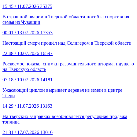
15:45
/ 11.07.2026
35375
В страшной аварии в Тверской области погибла спортивная
семья из Чувашии
00:01
/ 13.07.2026
17353
Настоящий смерч прошёл над Селигером в Тверской области
22:48
/ 10.07.2026
16597
Роскосмос показал снимки разрушительного шторма, идущего
на Тверскую область
07:18
/ 10.07.2026
14181
Ужасающий циклон вырывает деревья из земли в центре
Твери
14:29
/ 11.07.2026
13163
На тверских заправках возобновляется регулярная продажа
топлива
21:31
/ 17.07.2026
13016