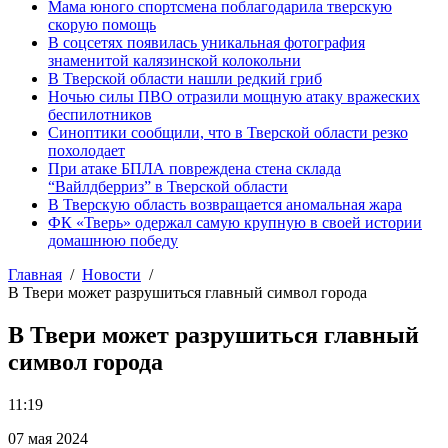
Мама юного спортсмена поблагодарила тверскую
скорую помощь
В соцсетях появилась уникальная фотография
знаменитой калязинской колокольни
В Тверской области нашли редкий гриб
Ночью силы ПВО отразили мощную атаку вражеских
беспилотников
Синоптики сообщили, что в Тверской области резко
похолодает
При атаке БПЛА повреждена стена склада
“Вайлдберриз” в Тверской области
В Тверскую область возвращается аномальная жара
ФК «Тверь» одержал самую крупную в своей истории
домашнюю победу
Главная
Новости
В Твери может разрушиться главный символ города
В Твери может разрушиться главный
символ города
11:19
07 мая 2024