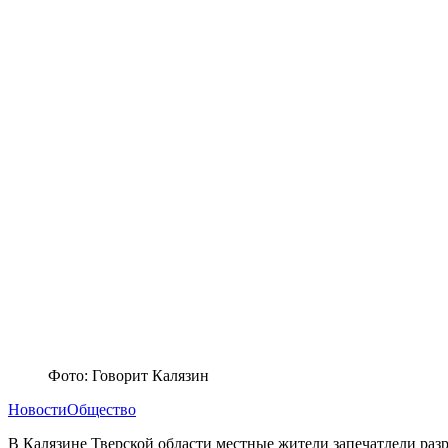
Фото: Говорит Калязин
Новости
Общество
В Калязине Тверской области местные жители запечатлели раз