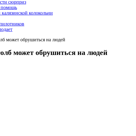
асти сюрприз
ю помощь
й калязинской колокольни
пилотников
лодает
олб может обрушиться на людей
толб может обрушиться на людей