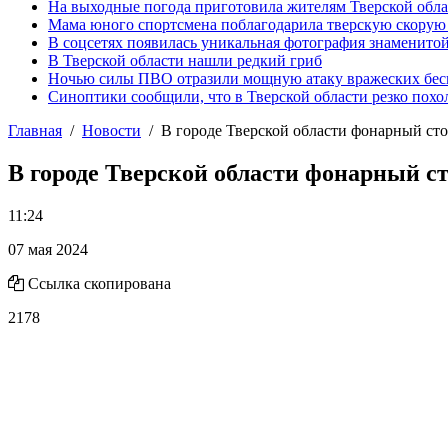
На выходные погода приготовила жителям Тверской обл
Мама юного спортсмена поблагодарила тверскую скору
В соцсетях появилась уникальная фотография знаменито
В Тверской области нашли редкий гриб
Ночью силы ПВО отразили мощную атаку вражеских бес
Синоптики сообщили, что в Тверской области резко похо
Главная
Новости
В городе Тверской области фонарный ст
В городе Тверской области фонарный с
11:24
07 мая 2024
Ссылка скопирована
2178