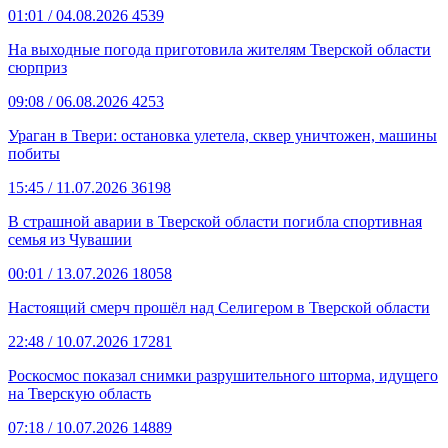
01:01
/ 04.08.2026
4539
На выходные погода приготовила жителям Тверской области
сюрприз
09:08
/ 06.08.2026
4253
Ураган в Твери: остановка улетела, сквер уничтожен, машины
побиты
15:45
/ 11.07.2026
36198
В страшной аварии в Тверской области погибла спортивная
семья из Чувашии
00:01
/ 13.07.2026
18058
Настоящий смерч прошёл над Селигером в Тверской области
22:48
/ 10.07.2026
17281
Роскосмос показал снимки разрушительного шторма, идущего
на Тверскую область
07:18
/ 10.07.2026
14889