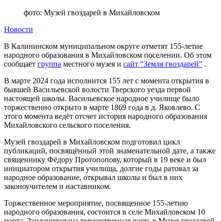
фото: Музей гвоздарей в Михайловском
Новости
В Калининском муниципальном округе отметят 155-летие
народного образования в Михайловском поселении. Об этом
сообщает
группа
местного музея и
сайт “Земля гвоздарей”
.
В марте 2024 года исполнится 155 лет с момента открытия в
бывшей Васильевской волости Тверского уезда первой
настоящей школы. Васильевское народное училище было
торжественно открыто в марте 1869 года в д. Яковлево. С
этого момента ведёт отсчет история народного образования
Михайловского сельского поселения.
Музей гвоздарей в Михайловском подготовил цикл
публикаций, посвящённый этой знаменательной дате, а также
священнику Фёдору Протопопову, который в 19 веке и был
инициатором открытия училища, долгие годы ратовал за
народное образование, открывал школы и был в них
законоучителем и наставником.
Торжественное мероприятие, посвященное 155-летию
народного образования, состоится в селе Михайловском 10
марта. Запланирована торжественная часть в Музее гвоздарей