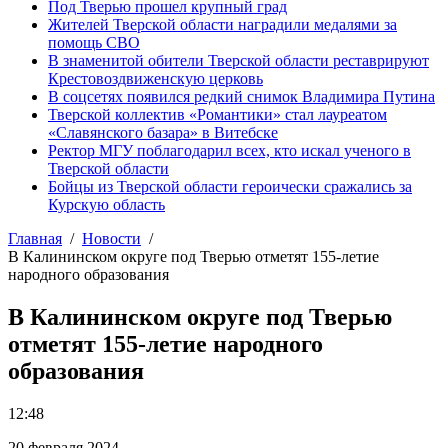
Под Тверью прошел крупный град
Жителей Тверской области наградили медалями за
помощь СВО
В знаменитой обители Тверской области реставрируют
Крестовоздвиженскую церковь
В соцсетях появился редкий снимок Владимира Путина
Тверской коллектив «Романтики» стал лауреатом
«Славянского базара» в Витебске
Ректор МГУ поблагодарил всех, кто искал ученого в
Тверской области
Бойцы из Тверской области героически сражались за
Курскую область
Главная
Новости
В Калининском округе под Тверью отметят 155-летие
народного образования
В Калининском округе под Тверью
отметят 155-летие народного
образования
12:48
20 февраля 2024