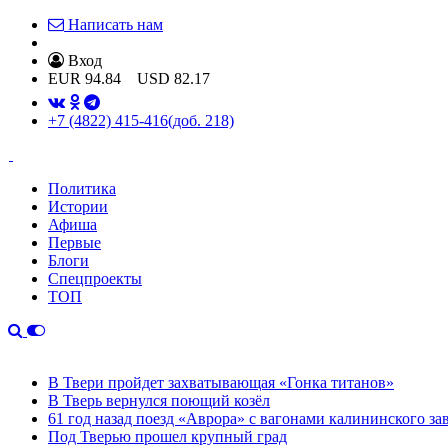
Написать нам
Вход
EUR
94.84
USD
82.17
+7 (4822) 415-416
(доб. 218)
Политика
Истории
Афиша
Первые
Блоги
Спецпроекты
ТОП
В Твери пройдет захватывающая «Гонка титанов»
В Тверь вернулся поющий козёл
61 год назад поезд «Аврора» с вагонами калининского за
Под Тверью прошел крупный град