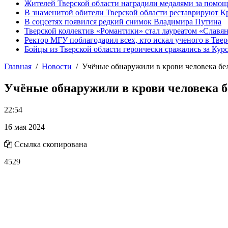
Жителей Тверской области наградили медалями за помо
В знаменитой обители Тверской области реставрируют К
В соцсетях появился редкий снимок Владимира Путина
Тверской коллектив «Романтики» стал лауреатом «Славян
Ректор МГУ поблагодарил всех, кто искал ученого в Твер
Бойцы из Тверской области героически сражались за Кур
Главная
Новости
Учёные обнаружили в крови человека белк
Учёные обнаружили в крови человека бе
22:54
16 мая 2024
Ссылка скопирована
4529