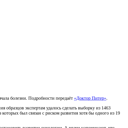
ачала болезни. Подробности передаёт
«Доктор Питер»
.
ия образцов экспертам удалось сделать выборку из 1463
которых был связан с риском развития хотя бы одного из 19
 остановить развитие онкологии. А врачи напоминают, что