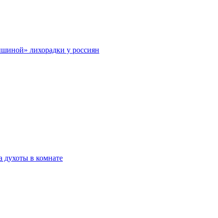
ышиной» лихорадки у россиян
а духоты в комнате