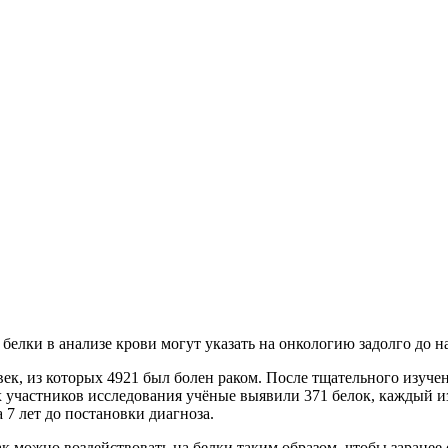
белки в анализе крови могут указать на онкологию задолго до н
ек, из которых 4921 был болен раком. После тщательного изучен
 участников исследования учёные выявили 371 белок, каждый из 
а 7 лет до постановки диагноза.
ак можно воздействовать на белки таким образом, чтобы заранее