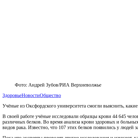
Фото: Андрей Зубов/РИА Верхневолжье
Здоровье
Новости
Общество
Учёные из Оксфордского университета смогли выяснить, какие 
В своей работе учёные исследовали образцы крови 44 645 челов
различных белков. Во время анализа крови здоровых и больных
видов рака. Известно, что 107 этих белков появились у людей з
Пока что эксперты проводят другие исследования и изучают, к