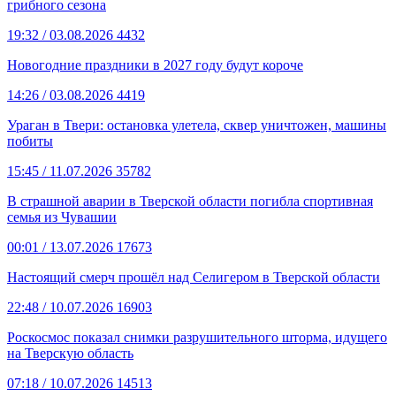
грибного сезона
19:32
/ 03.08.2026
4432
Новогодние праздники в 2027 году будут короче
14:26
/ 03.08.2026
4419
Ураган в Твери: остановка улетела, сквер уничтожен, машины
побиты
15:45
/ 11.07.2026
35782
В страшной аварии в Тверской области погибла спортивная
семья из Чувашии
00:01
/ 13.07.2026
17673
Настоящий смерч прошёл над Селигером в Тверской области
22:48
/ 10.07.2026
16903
Роскосмос показал снимки разрушительного шторма, идущего
на Тверскую область
07:18
/ 10.07.2026
14513