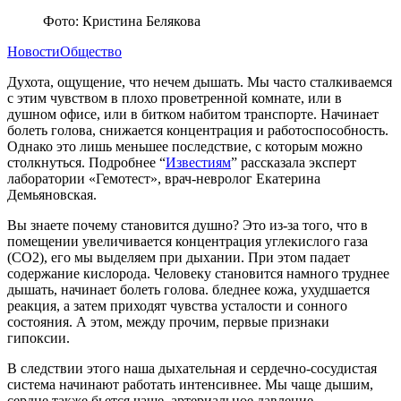
Фото: Кристина Белякова
Новости
Общество
Духота, ощущение, что нечем дышать. Мы часто сталкиваемся
с этим чувством в плохо проветренной комнате, или в
душном офисе, или в битком набитом транспорте. Начинает
болеть голова, снижается концентрация и работоспособность.
Однако это лишь меньшее последствие, с которым можно
столкнуться. Подробнее “
Известиям
” рассказала эксперт
лаборатории «Гемотест», врач-невролог Екатерина
Демьяновская.
Вы знаете почему становится душно? Это из-за того, что в
помещении увеличивается концентрация углекислого газа
(СО2), его мы выделяем при дыхании. При этом падает
содержание кислорода. Человеку становится намного труднее
дышать, начинает болеть голова. бледнее кожа, ухудшается
реакция, а затем приходят чувства усталости и сонного
состояния. А этом, между прочим, первые признаки
гипоксии.
В следствии этого наша дыхательная и сердечно-сосудистая
система начинают работать интенсивнее. Мы чаще дышим,
сердце также бьется чаще, артериальное давление