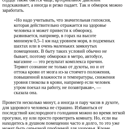
подскакивает, а иногда и резко падает. Так и обморок можно
заработать.
«Но надо учитывать, что значительная гипоксия,
которая действительно отражается на здоровье
человека и может привести к обмороку,
развивается, например, в горах на высоте
минимум 0,5–1 км над уровнем моря, в подземных
шахтах или в очень маленьких замкнутых
помещениях. В быту таких условий обычно не
бывает, поэтому обмороки в метро, автобусе,
магазине — это результат комплекса причин.
Теряют сознание не только от духоты, но и от
оттока крови от мозга из-за стоячего положения,
повышенной влажности и температуры, снижения
уровня глюкозы в крови, например если человек
утром поехал на работу, не позавтракав», —
сказала она.
Провести несколько минут, а иногда и пару часов в духоте,
для здорового человека не страшно. Избавиться от
последствий кислородного голодания можно во время легкой
прогулки, ну или просто проветрить комнату. Но, если вы
находитесь в душном помещении часто и долго, то это уже
может быть серьезной проблемой для здоровья. Кроме