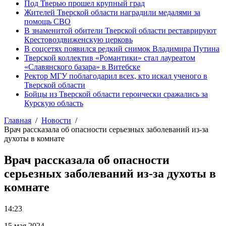
Под Тверью прошел крупный град
Жителей Тверской области наградили медалями за
помощь СВО
В знаменитой обители Тверской области реставрируют
Крестовоздвиженскую церковь
В соцсетях появился редкий снимок Владимира Путина
Тверской коллектив «Романтики» стал лауреатом
«Славянского базара» в Витебске
Ректор МГУ поблагодарил всех, кто искал ученого в
Тверской области
Бойцы из Тверской области героически сражались за
Курскую область
Главная
Новости
Врач рассказала об опасности серьезных заболеваний из-за
духоты в комнате
Врач рассказала об опасности
серьезных заболеваний из-за духоты в
комнате
14:23
15 мая 2024