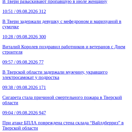
В Твери разыскивают пропавшую в июле женщину
10:51
/ 09.08.2026
312
В Твери задержали девушку с мефедроном и марихуаной в
сумочке
10:28
/ 09.08.2026
300
Виталий Королев поздравил работников и ветеранов с Днем
строителя
09:57
/ 09.08.2026
77
В Тверской области задержали мужчину, укравшего
электросамокат у подростка
09:38
/ 09.08.2026
171
Сигарета стала причиной смертельного пожара в Тверской
области
09:04
/ 09.08.2026
947
При атаке БПЛА повреждена стена склада “Вайлдберриз” в
Тверской области