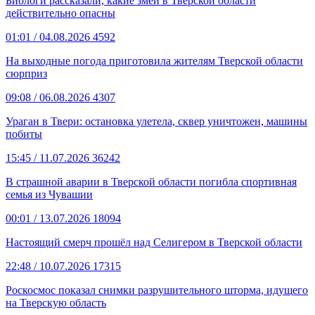
Биологи рассказали, какие змеи в Тверской области
действительно опасны
01:01
/ 04.08.2026
4592
На выходные погода приготовила жителям Тверской области
сюрприз
09:08
/ 06.08.2026
4307
Ураган в Твери: остановка улетела, сквер уничтожен, машины
побиты
15:45
/ 11.07.2026
36242
В страшной аварии в Тверской области погибла спортивная
семья из Чувашии
00:01
/ 13.07.2026
18094
Настоящий смерч прошёл над Селигером в Тверской области
22:48
/ 10.07.2026
17315
Роскосмос показал снимки разрушительного шторма, идущего
на Тверскую область