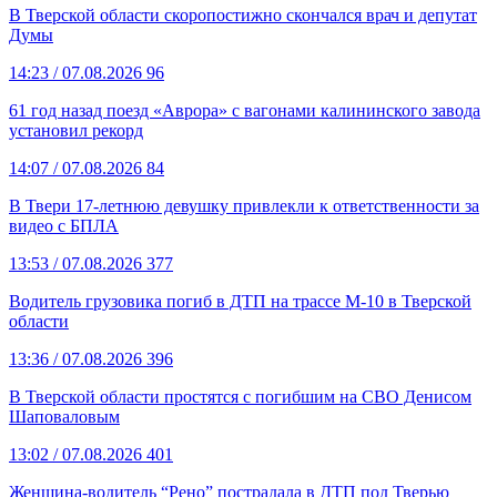
В Тверской области скоропостижно скончался врач и депутат
Думы
14:23
/ 07.08.2026
96
61 год назад поезд «Аврора» с вагонами калининского завода
установил рекорд
14:07
/ 07.08.2026
84
В Твери 17-летнюю девушку привлекли к ответственности за
видео с БПЛА
13:53
/ 07.08.2026
377
Водитель грузовика погиб в ДТП на трассе М-10 в Тверской
области
13:36
/ 07.08.2026
396
В Тверской области простятся с погибшим на СВО Денисом
Шаповаловым
13:02
/ 07.08.2026
401
Женщина-водитель “Рено” пострадала в ДТП под Тверью