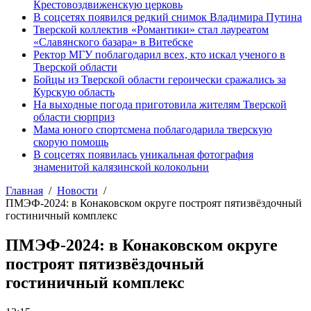
Крестовоздвиженскую церковь
В соцсетях появился редкий снимок Владимира Путина
Тверской коллектив «Романтики» стал лауреатом
«Славянского базара» в Витебске
Ректор МГУ поблагодарил всех, кто искал ученого в
Тверской области
Бойцы из Тверской области героически сражались за
Курскую область
На выходные погода приготовила жителям Тверской
области сюрприз
Мама юного спортсмена поблагодарила тверскую
скорую помощь
В соцсетях появилась уникальная фотография
знаменитой калязинской колокольни
Главная
Новости
ПМЭФ-2024: в Конаковском округе построят пятизвёздочный
гостиничный комплекс
ПМЭФ-2024: в Конаковском округе
построят пятизвёздочный
гостиничный комплекс