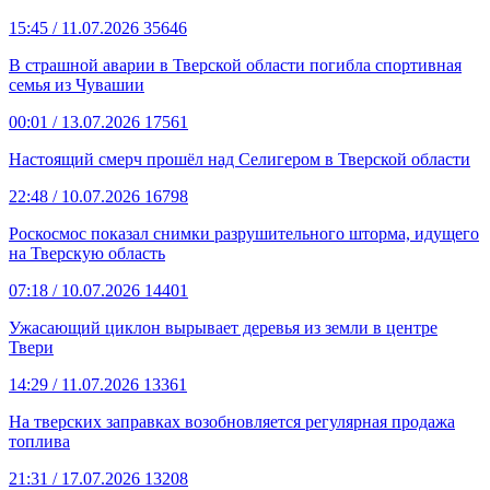
15:45
/ 11.07.2026
35646
В страшной аварии в Тверской области погибла спортивная
семья из Чувашии
00:01
/ 13.07.2026
17561
Настоящий смерч прошёл над Селигером в Тверской области
22:48
/ 10.07.2026
16798
Роскосмос показал снимки разрушительного шторма, идущего
на Тверскую область
07:18
/ 10.07.2026
14401
Ужасающий циклон вырывает деревья из земли в центре
Твери
14:29
/ 11.07.2026
13361
На тверских заправках возобновляется регулярная продажа
топлива
21:31
/ 17.07.2026
13208