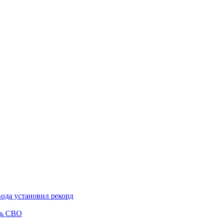
вода установил рекорд
щь СВО