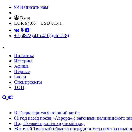
Написать нам
Вход
EUR
94.06
USD
81.41
+7 (4822) 415-416
(доб. 218)
Политика
Истории
Афиша
Первые
Блоги
Спецпроекты
ТОП
В Тверь вернулся поющий козёл
61 год назад поезд «Аврора» с вагонами калининского за
Под Тверью прошел крупный град
Жителей Тверской области наградили медалями за помо