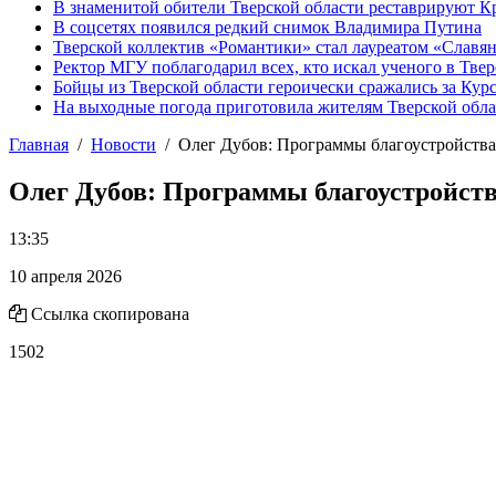
В знаменитой обители Тверской области реставрируют К
В соцсетях появился редкий снимок Владимира Путина
Тверской коллектив «Романтики» стал лауреатом «Славян
Ректор МГУ поблагодарил всех, кто искал ученого в Твер
Бойцы из Тверской области героически сражались за Кур
На выходные погода приготовила жителям Тверской обл
Главная
Новости
Олег Дубов: Программы благоустройства
Олег Дубов: Программы благоустройств
13:35
10 апреля 2026
Ссылка скопирована
1502