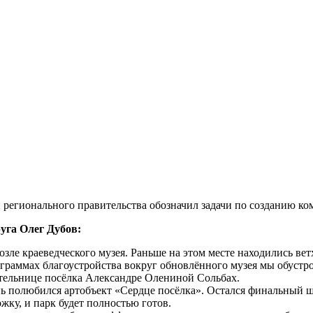
 регионального правительства обозначил задачи по созданию к
уга Олег Дубов:
зле краеведческого музея. Раньше на этом месте находились вет
ограммах благоустройства вокруг обновлённого музея мы обустр
тельнице посёлка Александре Олениной Сольбах.
нь полюбился артобъект «Сердце посёлка». Остался финальный 
ку, и парк будет полностью готов.