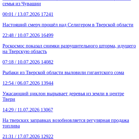
семья из Чувашии
00:01
/ 13.07.2026
17241
Настоящий смерч прошёл над Селигером в Тверской области
22:48
/ 10.07.2026
16499
Роскосмос показал снимки разрушительного шторма, идущего
на Тверскую область
07:18
/ 10.07.2026
14082
Рыбаки из Тверской области выловили гигантского сома
12:54
/ 06.07.2026
13944
Ужасающий циклон вырывает деревья из земли в центре
Твери
14:29
/ 11.07.2026
13067
На тверских заправках возобновляется регулярная продажа
топлива
21:31
/ 17.07.2026
12922