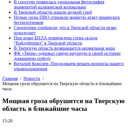
В соцсетях появилась уникальная фотография
знаменитой калязинской колокольни
В Тверской области нашли редкий гриб
Ночью силы ПВО отразили мощную атаку вражеских
беспилотников
Синоптики сообщили, что в Тверской области резко
похолодает
При атаке БПЛА повреждена стена склада
“Вайлдберриз” в Тверской области
В Тверскую область возвращается аномальная жара
ФК «Тверь» одержал самую крупную в своей истории
домашнюю победу
Виталий Королев: Продолжаем решать вопросы нашего
здравоохранения
Главная
Новости
Мощная гроза обрушится на Тверскую область в ближайшие
часы
Мощная гроза обрушится на Тверскую
область в ближайшие часы
15:20