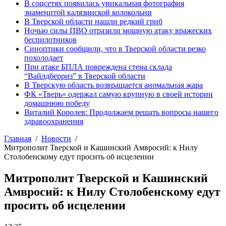
В соцсетях появилась уникальная фотография
знаменитой калязинской колокольни
В Тверской области нашли редкий гриб
Ночью силы ПВО отразили мощную атаку вражеских
беспилотников
Синоптики сообщили, что в Тверской области резко
похолодает
При атаке БПЛА повреждена стена склада
“Вайлдберриз” в Тверской области
В Тверскую область возвращается аномальная жара
ФК «Тверь» одержал самую крупную в своей истории
домашнюю победу
Виталий Королев: Продолжаем решать вопросы нашего
здравоохранения
Главная
Новости
Митрополит Тверской и Кашинский Амвросий: к Нилу
Столобенскому едут просить об исцелении
Митрополит Тверской и Кашинский
Амвросий: к Нилу Столобенскому едут
просить об исцелении