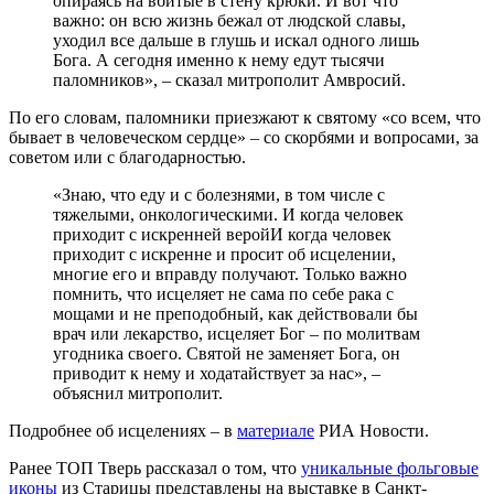
опираясь на вбитые в стену крюки. И вот что
важно: он всю жизнь бежал от людской славы,
уходил все дальше в глушь и искал одного лишь
Бога. А сегодня именно к нему едут тысячи
паломников», – сказал митрополит Амвросий.
По его словам, паломники приезжают к святому «со всем, что
бывает в человеческом сердце» – со скорбями и вопросами, за
советом или с благодарностью.
«Знаю, что еду и с болезнями, в том числе с
тяжелыми, онкологическими. И когда человек
приходит с искренней веройИ когда человек
приходит с искренне и просит об исцелении,
многие его и вправду получают. Только важно
помнить, что исцеляет не сама по себе рака с
мощами и не преподобный, как действовали бы
врач или лекарство, исцеляет Бог – по молитвам
угодника своего. Святой не заменяет Бога, он
приводит к нему и ходатайствует за нас», –
объяснил митрополит.
Подробнее об исцелениях – в
материале
РИА Новости.
Ранее ТОП Тверь рассказал о том, что
уникальные фольговые
иконы
из Старицы представлены на выставке в Санкт-