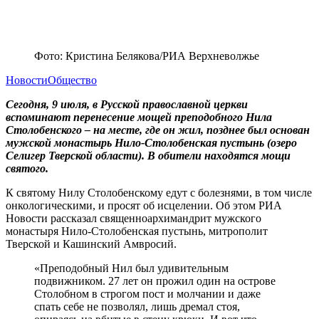
Фото: Кристина Белякова/РИА Верхневолжье
Новости
Общество
Сегодня, 9 июля, в Русской православной церкви
вспоминают перенесение мощей преподобного Нила
Столобенского – на месте, где он жил, позднее был основан
мужской монастырь Нило-Столобенская пустынь (озеро
Селигер Тверской области). В обители находятся мощи
святого.
К святому Нилу Столобенскому едут с болезнями, в том числе
онкологическими, и просят об исцелении. Об этом РИА
Новости рассказал священноархимандрит мужского
монастыря Нило-Столобенская пустынь, митрополит
Тверской и Кашинский Амвросий.
«Преподобный Нил был удивительным
подвижником. 27 лет он прожил один на острове
Столобном в строгом пост и молчании и даже
спать себе не позволял, лишь дремал стоя,