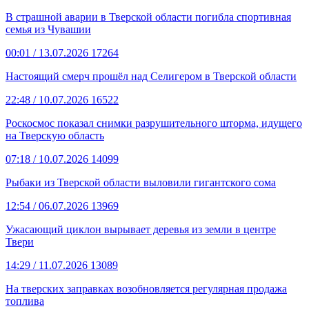
В страшной аварии в Тверской области погибла спортивная
семья из Чувашии
00:01
/ 13.07.2026
17264
Настоящий смерч прошёл над Селигером в Тверской области
22:48
/ 10.07.2026
16522
Роскосмос показал снимки разрушительного шторма, идущего
на Тверскую область
07:18
/ 10.07.2026
14099
Рыбаки из Тверской области выловили гигантского сома
12:54
/ 06.07.2026
13969
Ужасающий циклон вырывает деревья из земли в центре
Твери
14:29
/ 11.07.2026
13089
На тверских заправках возобновляется регулярная продажа
топлива