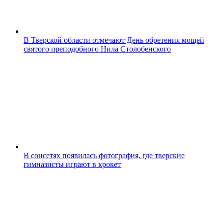
В Тверской области отмечают День обретения мощей
святого преподобного Нила Столобенского
В соцсетях появилась фотография, где тверские
гимназисты играют в крокет