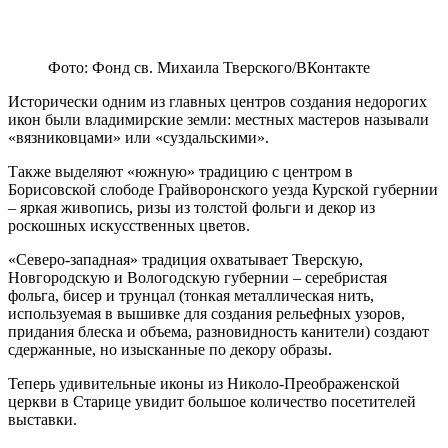
Фото: Фонд св. Михаила Тверского/ВКонтакте
Исторически одним из главных центров создания недорогих
икон были владимирские земли: местных мастеров называли
«вязниковцами» или «суздальскими».
Также выделяют «южную» традицию с центром в
Борисовской слободе Грайворонского уезда Курской губернии
– яркая живопись, ризы из толстой фольги и декор из
роскошных искусственных цветов.
«Северо-западная» традиция охватывает Тверскую,
Новгородскую и Вологодскую губернии – серебристая
фольга, бисер и трунцал (тонкая металлическая нить,
используемая в вышивке для создания рельефных узоров,
придания блеска и объема, разновидность канители) создают
сдержанные, но изысканные по декору образы.
Теперь удивительные иконы из Николо-Преображенской
церкви в Старице увидит большое количество посетителей
выставки.