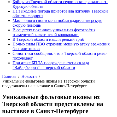
Бойцы из Тверской области героически сражались за
Курскую область
На выходные погода приготовила жителям Тверской
области сюрприз
Мама юного спортсмена поблагодарила тверскую
скорую помощь
В соцсетях появилась уникальная фотография
знаменитой калязинской колокольни
В Тверской области нашли редкий гриб
Ночью силы ПВО отразили мощную атаку вражеских
беспилотников
Синоптики сообщили, что в Тверской области резко
похолодает
При атаке БПЛА повреждена стена склада
“Вайлдберриз” в Тверской области
Главная
Новости
Уникальные фольговые иконы из Тверской области
представлены на выставке в Санкт-Петербурге
Уникальные фольговые иконы из
Тверской области представлены на
выставке в Санкт-Петербурге