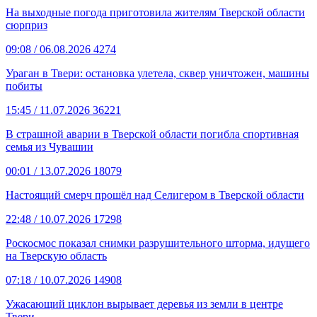
На выходные погода приготовила жителям Тверской области
сюрприз
09:08
/ 06.08.2026
4274
Ураган в Твери: остановка улетела, сквер уничтожен, машины
побиты
15:45
/ 11.07.2026
36221
В страшной аварии в Тверской области погибла спортивная
семья из Чувашии
00:01
/ 13.07.2026
18079
Настоящий смерч прошёл над Селигером в Тверской области
22:48
/ 10.07.2026
17298
Роскосмос показал снимки разрушительного шторма, идущего
на Тверскую область
07:18
/ 10.07.2026
14908
Ужасающий циклон вырывает деревья из земли в центре
Твери