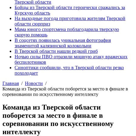
Тверской области
Бойцы из Тверской области героически сражались за
Курскую область
На выходные погода приготовила жителям Тверской
области сюрприз
Мама юного спортсмена поблагодарила тверскую
скорую помощь
В соцсетях появилась уникальная фотография
знаменитой калязинской колокольни
В Тверской области нашли редкий гриб
Ночью силы ПВО отразили мощную атаку вражеских
беспилотников
Синоптики сообщили, что в Тверской области резко
похолодает
Главная
Новости
Команда из Тверской области поборется за место в финале в
соревновании по искусственному интеллекту
Команда из Тверской области
поборется за место в финале в
соревновании по искусственному
интеллекту