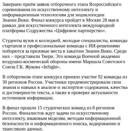
Завершен приём заявок отборочного этапа Всероссийского
соревнования по искусственному интеллекту и
информационным технологиям для энциклопедии
Знание.Вики. Финал конкурса пройдет в Москве 28 мая в
рамках дня искусственного интеллекта международной
платформы Содружества «Цифровое партнерство».
Студенты вузов и колледжей, молодые специалисты, команды
стартапов и профессиональные команды с ИИ-решениями
поборются за призовые места в хакатоне Знание.Вики. Среди
них – представили Твери. Это команда Военной академии
воздушно-космической обороны имени Маршала Советского
Союза Г.К. Жукова «InSight».
В отборочном этапе конкурса приняло участие 92 команды из
30 регионов России. Участники продемонстрировали свои
знания и навыки в анализе и экспертизе содержания, качества
и достоверности текста, а также в проверке актуальности
источников информации.
В финал прошли 15 студенческих команд из 8 регионов
России. Финалистов ждут задачи по искусственному
интеллекту, языковым моделям, методам информационной
безопасности и информационного поиска, кодированию и
трансляции данных.