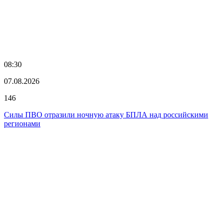
08:30
07.08.2026
146
Силы ПВО отразили ночную атаку БПЛА над российскими
регионами