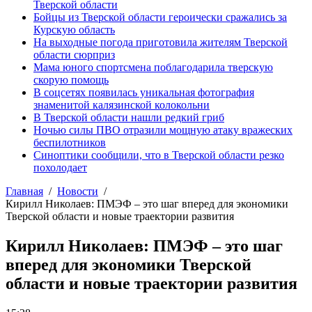
Тверской области
Бойцы из Тверской области героически сражались за
Курскую область
На выходные погода приготовила жителям Тверской
области сюрприз
Мама юного спортсмена поблагодарила тверскую
скорую помощь
В соцсетях появилась уникальная фотография
знаменитой калязинской колокольни
В Тверской области нашли редкий гриб
Ночью силы ПВО отразили мощную атаку вражеских
беспилотников
Синоптики сообщили, что в Тверской области резко
похолодает
Главная
Новости
Кирилл Николаев: ПМЭФ – это шаг вперед для экономики
Тверской области и новые траектории развития
Кирилл Николаев: ПМЭФ – это шаг
вперед для экономики Тверской
области и новые траектории развития