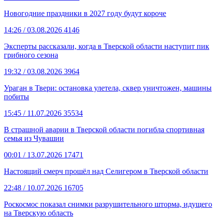
Новогодние праздники в 2027 году будут короче
14:26
/ 03.08.2026
4146
Эксперты рассказали, когда в Тверской области наступит пик
грибного сезона
19:32
/ 03.08.2026
3964
Ураган в Твери: остановка улетела, сквер уничтожен, машины
побиты
15:45
/ 11.07.2026
35534
В страшной аварии в Тверской области погибла спортивная
семья из Чувашии
00:01
/ 13.07.2026
17471
Настоящий смерч прошёл над Селигером в Тверской области
22:48
/ 10.07.2026
16705
Роскосмос показал снимки разрушительного шторма, идущего
на Тверскую область