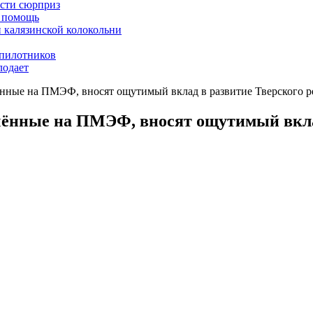
асти сюрприз
ю помощь
й калязинской колокольни
пилотников
лодает
нные на ПМЭФ, вносят ощутимый вклад в развитие Тверского р
чённые на ПМЭФ, вносят ощутимый вклад