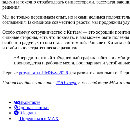
задачи и точечно отрабатывать с инвесторами, рассматривающ
решения.
Мы не только перенимаем опыт, но и сами делимся положител
соглашения. В симбиозе совместной работы мы продолжим ул
Особо отмечу сотрудничество с Китаем — это хороший позитив
сильные стороны, есть что показать, и мы можем быть полезн
особенно радует, что она стала системной. Раньше с Китаем ра
и стабильное стратегическое развитие.
«Впереди плотный трёхдневный график работы и амбицио
производства и рабочие места, рост зарплат и устойчивы
Первые
результаты ПМЭФ- 2026
для развития экономики Тверс
Подписывайтесь на канал
ТОП Тверь
в мессенджере MAX и чит
ВКонтакте
Одноклассники
Telegram
Поделиться в MAX