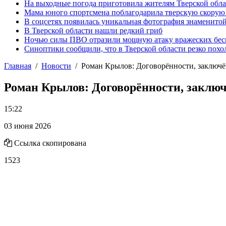
На выходные погода приготовила жителям Тверской обл
Мама юного спортсмена поблагодарила тверскую скору
В соцсетях появилась уникальная фотография знаменито
В Тверской области нашли редкий гриб
Ночью силы ПВО отразили мощную атаку вражеских бес
Синоптики сообщили, что в Тверской области резко похо
Главная
Новости
Роман Крылов: Договорённости, заключё
Роман Крылов: Договорённости, заклю
15:22
03 июня 2026
Ссылка скопирована
1523