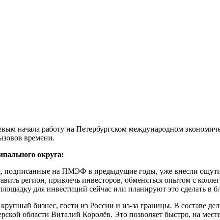
левым начала работу на Петербургском международном экономич
ызовов времени.
пального округа:
я, подписанные на ПМЭФ в предыдущие годы, уже внесли ощути
тавить регион, привлечь инвесторов, обменяться опытом с колл
площадку для инвестиций сейчас или планируют это сделать в 
крупный бизнес, гости из России и из-за границы. В составе д
ерской области Виталий Королёв. Это позволяет быстро, на мес