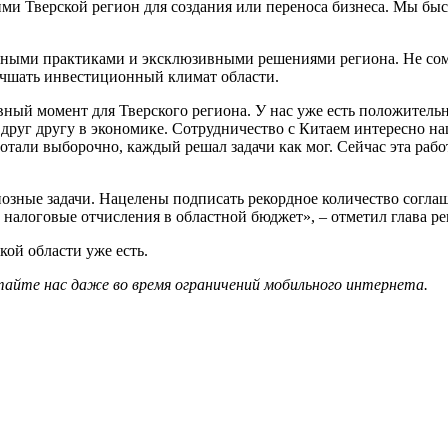
ими Тверской регион для создания или переноса бизнеса. Мы б
ьными практиками и эксклюзивными решениями региона. Не сом
учшать инвестиционный климат области.
ный момент для Тверского региона. У нас уже есть положительн
ы друг другу в экономике. Сотрудничество с Китаем интересно 
ботали выборочно, каждый решал задачи как мог. Сейчас эта рабо
зные задачи. Нацелены подписать рекордное количество соглаш
е налоговые отчисления в областной бюджет», – отметил глава р
кой области уже есть.
айте нас даже во время ограничений мобильного интернета.