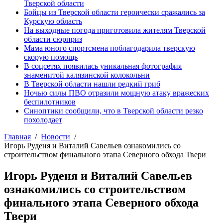
Тверской области
Бойцы из Тверской области героически сражались за
Курскую область
На выходные погода приготовила жителям Тверской
области сюрприз
Мама юного спортсмена поблагодарила тверскую
скорую помощь
В соцсетях появилась уникальная фотография
знаменитой калязинской колокольни
В Тверской области нашли редкий гриб
Ночью силы ПВО отразили мощную атаку вражеских
беспилотников
Синоптики сообщили, что в Тверской области резко
похолодает
Главная
Новости
Игорь Руденя и Виталий Савельев ознакомились со
строительством финального этапа Северного обхода Твери
Игорь Руденя и Виталий Савельев
ознакомились со строительством
финального этапа Северного обхода
Твери