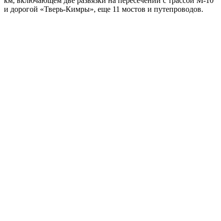
км, включающем две развязки на пересечении с трассой М-10
и дорогой «Тверь-Кимры», еще 11 мостов и путепроводов.