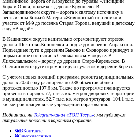
Мельниково, дорога от Каблуково до турбазы «Лисицкий
Бор» и Орши, подъезд к деревне Крупшево. В
Западнодвинском округе – дорога к святому источнику в
честь иконы Божьей Матери «Живоносный источник» и
участок от М-9 до поселка Старая Торопа, ведущий к детскому
саду «Валдай».
В Кашинском округе капитально отремонтируют отрезок
дороги Щекотово-Конопелки и подъезд к деревне Апраксино.
Подъездные пути к деревням Быково и Сковорово приведут в
нормативное состояние в Селижаровском округе. В
Лихославльском – дорогу до деревни Старо-Карельское. В
Оленинском округе отремонтируют участок в деревне Береза.
С учетом новых позиций программа ремонта муниципальных
дорог в 2024 году расширена до 388 объектов общей
протяженностью 197,6 км. Также по программе планируется
привести в порядок 77,5 тыс. кв. метров дворовых территорий
в муниципалитетах, 52,7 тыс. кв. метров тротуаров, 104,1 тыс.
кв. метров плацев возле учреждений образования.
Подпишись на
Telegram-канал «ТОП Тверь»
: мы публикуем
актуальные новости в коротком формате.
ВКонтакте
Одноклассники