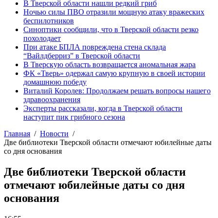
В Тверской области нашли редкий гриб
Ночью силы ПВО отразили мощную атаку вражеских
беспилотников
Синоптики сообщили, что в Тверской области резко
похолодает
При атаке БПЛА повреждена стена склада
“Вайлдберриз” в Тверской области
В Тверскую область возвращается аномальная жара
ФК «Тверь» одержал самую крупную в своей истории
домашнюю победу
Виталий Королев: Продолжаем решать вопросы нашего
здравоохранения
Эксперты рассказали, когда в Тверской области
наступит пик грибного сезона
Главная
Новости
Две библиотеки Тверской области отмечают юбилейные даты
со дня основания
Две библиотеки Тверской области
отмечают юбилейные даты со дня
основания