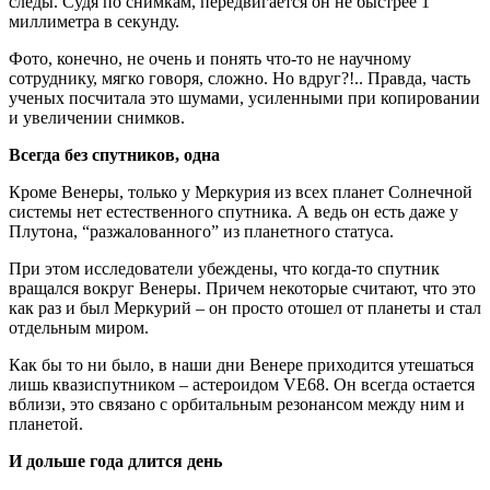
следы. Судя по снимкам, передвигается он не быстрее 1
миллиметра в секунду.
Фото, конечно, не очень и понять что-то не научному
сотруднику, мягко говоря, сложно. Но вдруг?!.. Правда, часть
ученых посчитала это шумами, усиленными при копировании
и увеличении снимков.
Всегда без спутников, одна
Кроме Венеры, только у Меркурия из всех планет Солнечной
системы нет естественного спутника. А ведь он есть даже у
Плутона, “разжалованного” из планетного статуса.
При этом исследователи убеждены, что когда-то спутник
вращался вокруг Венеры. Причем некоторые считают, что это
как раз и был Меркурий – он просто отошел от планеты и стал
отдельным миром.
Как бы то ни было, в наши дни Венере приходится утешаться
лишь квазиспутником – астероидом VE68. Он всегда остается
вблизи, это связано с орбитальным резонансом между ним и
планетой.
И дольше года длится день