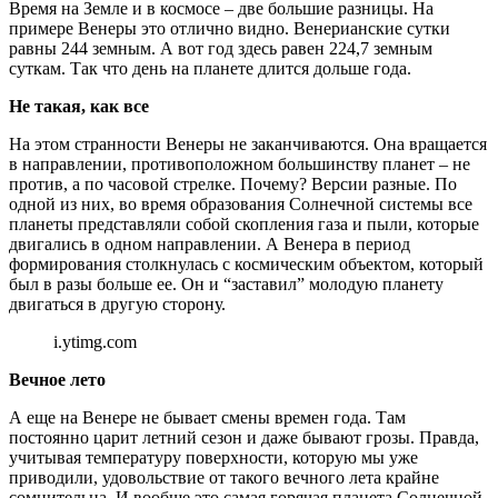
Время на Земле и в космосе – две большие разницы. На
примере Венеры это отлично видно. Венерианские сутки
равны 244 земным. А вот год здесь равен 224,7 земным
суткам. Так что день на планете длится дольше года.
Не такая, как все
На этом странности Венеры не заканчиваются. Она вращается
в направлении, противоположном большинству планет – не
против, а по часовой стрелке. Почему? Версии разные. По
одной из них, во время образования Солнечной системы все
планеты представляли собой скопления газа и пыли, которые
двигались в одном направлении. А Венера в период
формирования столкнулась с космическим объектом, который
был в разы больше ее. Он и “заставил” молодую планету
двигаться в другую сторону.
i.ytimg.com
Вечное лето
А еще на Венере не бывает смены времен года. Там
постоянно царит летний сезон и даже бывают грозы. Правда,
учитывая температуру поверхности, которую мы уже
приводили, удовольствие от такого вечного лета крайне
сомнительна. И вообще это самая горячая планета Солнечной