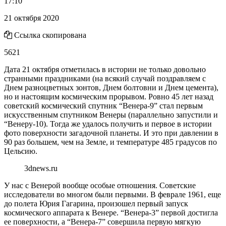
17:10
21 октября 2020
Ссылка скопирована
5621
Дата 21 октября отметилась в истории не только довольно
странными праздниками (на всякий случай поздравляем с
Днем разноцветных зонтов, Днем болтовни и Днем цемента),
но и настоящим космическим прорывом. Ровно 45 лет назад
советский космический спутник “Венера-9” стал первым
искусственным спутником Венеры (параллельно запустили и
“Венеру-10). Тогда же удалось получить и первое в истории
фото поверхности загадочной планеты. И это при давлении в
90 раз большем, чем на Земле, и температуре 485 градусов по
Цельсию.
3dnews.ru
У нас с Венерой вообще особые отношения. Советские
исследователи во многом были первыми. В феврале 1961, еще
до полета Юрия Гагарина, произошел первый запуск
космического аппарата к Венере. “Венера-3” первой достигла
ее поверхности, а “Венера-7” совершила первую мягкую