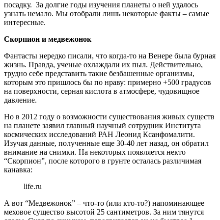
посадку. За долгие годы изучения планеты о ней удалось
узнать немало. Мы отобрали лишь некоторые факты – самые
интересные.
Скорпион и медвежонок
Фантасты нередко писали, что когда-то на Венере была бурная
жизнь. Правда, ученые охлаждали их пыл. Действительно,
трудно себе представить такие безбашенные организмы,
которым это пришлось бы по нраву: примерно +500 градусов
на поверхности, серная кислота в атмосфере, чудовищное
давление.
Но в 2012 году о возможности существования живых существ
на планете заявил главный научный сотрудник Института
космических исследований РАН Леонид Ксанфомалити.
Изучая данные, полученные еще 30-40 лет назад, он обратил
внимание на снимки. На некоторых появляется некто
“Скорпион”, после которого в грунте осталась различимая
канавка:
life.ru
А вот “Медвежонок” – что-то (или кто-то?) напоминающее
меховое существо высотой 25 сантиметров. За ним тянутся