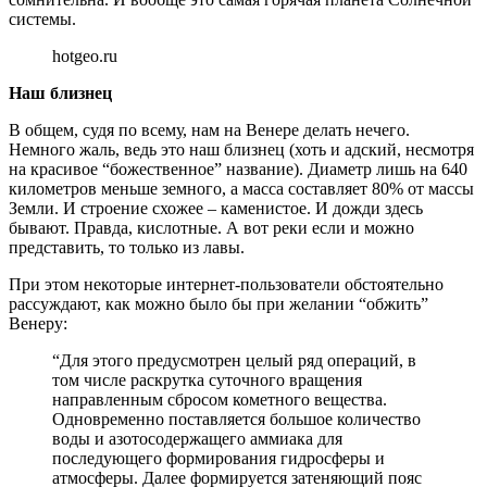
системы.
hotgeo.ru
Наш близнец
В общем, судя по всему, нам на Венере делать нечего.
Немного жаль, ведь это наш близнец (хоть и адский, несмотря
на красивое “божественное” название). Диаметр лишь на 640
километров меньше земного, а масса составляет 80% от массы
Земли. И строение схожее – каменистое. И дожди здесь
бывают. Правда, кислотные. А вот реки если и можно
представить, то только из лавы.
При этом некоторые интернет-пользователи обстоятельно
рассуждают, как можно было бы при желании “обжить”
Венеру:
“Для этого предусмотрен целый ряд операций, в
том числе раскрутка суточного вращения
направленным сбросом кометного вещества.
Одновременно поставляется большое количество
воды и азотосодержащего аммиака для
последующего формирования гидросферы и
атмосферы. Далее формируется затеняющий пояс