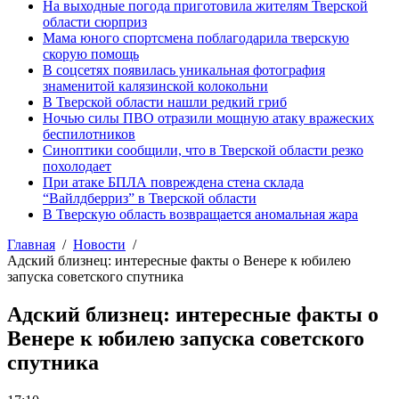
На выходные погода приготовила жителям Тверской
области сюрприз
Мама юного спортсмена поблагодарила тверскую
скорую помощь
В соцсетях появилась уникальная фотография
знаменитой калязинской колокольни
В Тверской области нашли редкий гриб
Ночью силы ПВО отразили мощную атаку вражеских
беспилотников
Синоптики сообщили, что в Тверской области резко
похолодает
При атаке БПЛА повреждена стена склада
“Вайлдберриз” в Тверской области
В Тверскую область возвращается аномальная жара
Главная
Новости
Адский близнец: интересные факты о Венере к юбилею
запуска советского спутника
Адский близнец: интересные факты о
Венере к юбилею запуска советского
спутника