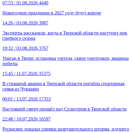
07:53
/ 01.08.2026
4440
Новогодние праздники в 2027 году будут короче
14:26
/ 03.08.2026
3987
Эксперты рассказали, когда в Тверской области наступит пик
грибного сезона
19:32
/ 03.08.2026
3767
Ураган в Твери: остановка улетела, сквер уничтожен, машины
побиты
15:45
/ 11.07.2026
35375
В страшной аварии в Тверской области погибла спортивная
семья из Чувашии
00:01
/ 13.07.2026
17353
Настоящий смерч прошёл над Селигером в Тверской области
22:48
/ 10.07.2026
16597
Роскосмос показал снимки разрушительного шторма, идущего