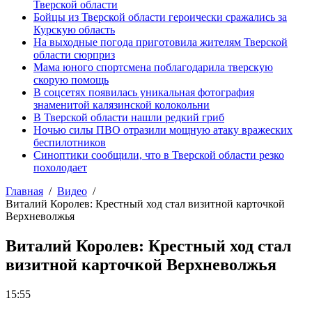
Тверской области
Бойцы из Тверской области героически сражались за
Курскую область
На выходные погода приготовила жителям Тверской
области сюрприз
Мама юного спортсмена поблагодарила тверскую
скорую помощь
В соцсетях появилась уникальная фотография
знаменитой калязинской колокольни
В Тверской области нашли редкий гриб
Ночью силы ПВО отразили мощную атаку вражеских
беспилотников
Синоптики сообщили, что в Тверской области резко
похолодает
Главная
Видео
Виталий Королев: Крестный ход стал визитной карточкой
Верхневолжья
Виталий Королев: Крестный ход стал
визитной карточкой Верхневолжья
15:55