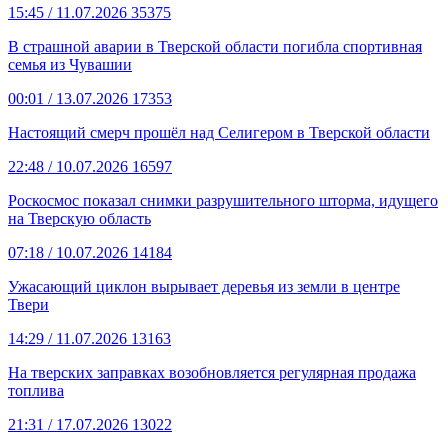
15:45
/ 11.07.2026
35375
В страшной аварии в Тверской области погибла спортивная
семья из Чувашии
00:01
/ 13.07.2026
17353
Настоящий смерч прошёл над Селигером в Тверской области
22:48
/ 10.07.2026
16597
Роскосмос показал снимки разрушительного шторма, идущего
на Тверскую область
07:18
/ 10.07.2026
14184
Ужасающий циклон вырывает деревья из земли в центре
Твери
14:29
/ 11.07.2026
13163
На тверских заправках возобновляется регулярная продажа
топлива
21:31
/ 17.07.2026
13022