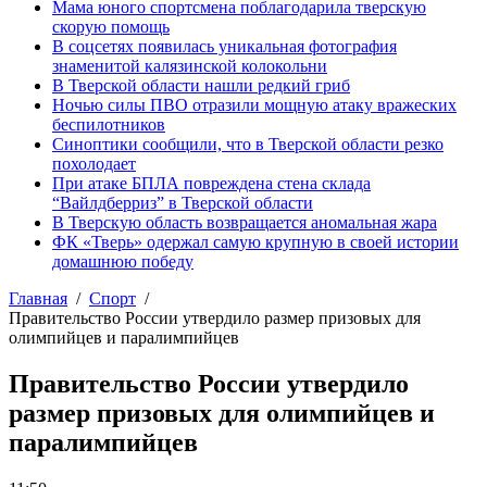
Мама юного спортсмена поблагодарила тверскую
скорую помощь
В соцсетях появилась уникальная фотография
знаменитой калязинской колокольни
В Тверской области нашли редкий гриб
Ночью силы ПВО отразили мощную атаку вражеских
беспилотников
Синоптики сообщили, что в Тверской области резко
похолодает
При атаке БПЛА повреждена стена склада
“Вайлдберриз” в Тверской области
В Тверскую область возвращается аномальная жара
ФК «Тверь» одержал самую крупную в своей истории
домашнюю победу
Главная
Спорт
Правительство России утвердило размер призовых для
олимпийцев и паралимпийцев
Правительство России утвердило
размер призовых для олимпийцев и
паралимпийцев