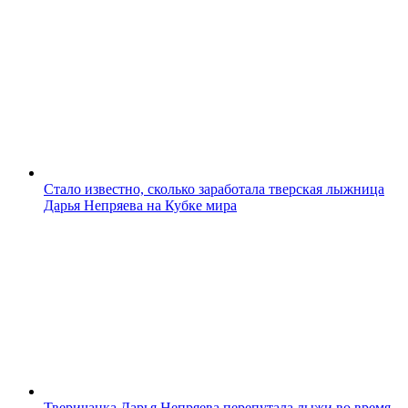
Стало известно, сколько заработала тверская лыжница
Дарья Непряева на Кубке мира
Тверичанка Дарья Непряева перепутала лыжи во время