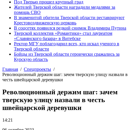
Под Тверью прошел крупный град
Жителей Тверской области наградили медалями за
помощь СВО
В знаменитой обители Тверской области реставрируют
Крестовоздвиженскую церковь
В соцсетях появился редкий снимок Владимира Путина
Тверской коллектив «Романтики» стал лауреатом
«Славянского базара» в Витебске
Ректор МГУ поблагодарил всех, кто искал ученого в
Тверской области
Бойцы из Тверской области героически сражались за
Курскую область
Главная
Спецпроекты
Революционный держим шаг: зачем тверскую улицу назвали в
честь швейцарской деревушки
Революционный держим шаг: зачем
тверскую улицу назвали в честь
швейцарской деревушки
14:21
06 октября 2023