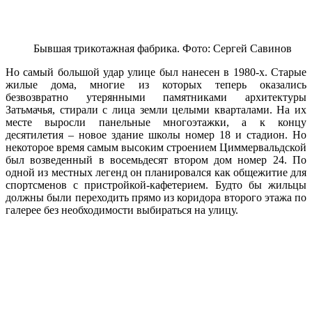
Бывшая трикотажная фабрика. Фото: Сергей Савинов
Но самый большой удар улице был нанесен в 1980-х. Старые
жилые дома, многие из которых теперь оказались
безвозвратно утерянными памятниками архитектуры
Затьмачья, стирали с лица земли целыми кварталами. На их
месте выросли панельные многоэтажки, а к концу
десятилетия – новое здание школы номер 18 и стадион. Но
некоторое время самым высоким строением Циммервальдской
был возведенный в восемьдесят втором дом номер 24. По
одной из местных легенд он планировался как общежитие для
спортсменов с пристройкой-кафетерием. Будто бы жильцы
должны были переходить прямо из коридора второго этажа по
галерее без необходимости выбираться на улицу.