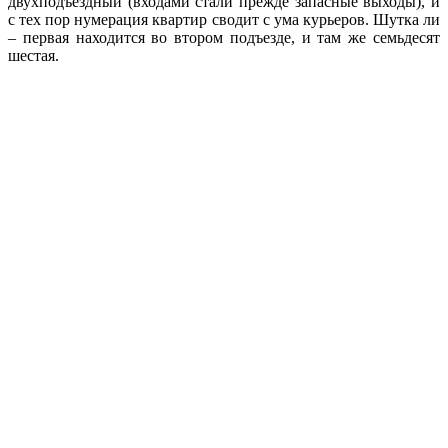
двухподъездный (входами стали прежде запасные выходы), и
с тех пор нумерация квартир сводит с ума курьеров. Шутка ли
– первая находится во втором подъезде, и там же семьдесят
шестая.