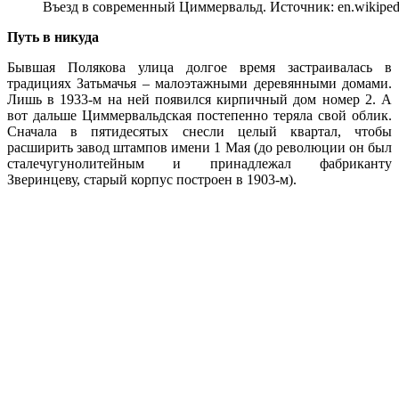
Въезд в современный Циммервальд. Источник: en.wikipedi
Путь в никуда
Бывшая Полякова улица долгое время застраивалась в
традициях Затьмачья – малоэтажными деревянными домами.
Лишь в 1933-м на ней появился кирпичный дом номер 2. А
вот дальше Циммервальдская постепенно теряла свой облик.
Сначала в пятидесятых снесли целый квартал, чтобы
расширить завод штампов имени 1 Мая (до революции он был
сталечугунолитейным и принадлежал фабриканту
Зверинцеву, старый корпус построен в 1903-м).