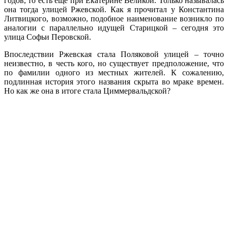
годов, то есть еще при Екатерине Великой. Только называлась
она тогда улицей Ржевской. Как я прочитал у Константина
Литвицкого, возможно, подобное наименование возникло по
аналогии с параллельно идущей Старицкой – сегодня это
улица Софьи Перовской.
Впоследствии Ржевская стала Поляковой улицей – точно
неизвестно, в честь кого, но существует предположение, что
по фамилии одного из местных жителей. К сожалению,
подлинная история этого названия скрыта во мраке времен.
Но как же она в итоге стала Циммервальдской?