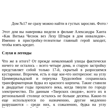
Дом №17 не сразу можно найти в густых зарослях. Фото:
Этот дом вы наверняка видели в фильме Александра Ханта
«Как Витька Чеснок вез Леху Штыря в дом инвалидов».
Именно в пристройку-телеателье главный герой заходит,
чтобы взять кредит.
Слухи и легенды
Что же в итоге? От прежде немаленькой улицы фактически
ничего не осталось – всего четыре дома, и старую застройку
представляет собой только 17-й, скрытый в разросшемся
кустарнике. Впрочем, есть и еще кое-что интересное: на углу
Циммервальдской и переулка Трудолюбия сохранилась
трансформаторная будка из красного кирпича. Такие ставили
в двадцатые годы прошлого века, когда тянули по городу
электричество. По данным «Тверских сводов», всего их в
региональной столице осталось не больше десятка. Какие-то
еще используются по назначению, другие медленно
разрушаются – среди них, к сожалению, будка на углу