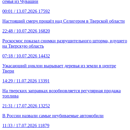
семья из Чувашии
00:01
/ 13.07.2026
17592
Настоящий смерч прошёл над Селигером в Тверской области
22:48
/ 10.07.2026
16820
Роскосмос показал снимки разрушительного шторма, идущего
на Тверскую область
07:18
/ 10.07.2026
14432
Ужасающий циклон вырывает деревья из земли в центре
Твери
14:29
/ 11.07.2026
13391
На тверских заправках возобновляется регулярная продажа
топлива
21:31
/ 17.07.2026
13252
В России назвали самые неубиваемые автомобили
11:33
/ 17.07.2026
11879