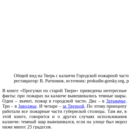
Общий вид на Тверь с каланчи Городской пожарной части 
реставратор: В. Ратников, источник: prokudin-gorsky.org, 
В книге «Прогулки по старой Твери» приведены интересные
факты: при пожарах на каланче вывешивались темные шары.
Один – значит, пожар в городской части. Два – в
Затьмачье
.
Три – в
Заволжье
. И четыре –
за Тверцой
. По этому принципу
работали все пожарные части губернской столицы. Там же, в
этой книге, говорится и о других случаях использования
каланчи: темный шар вывешивался, если на улице был мороз
ниже минус 25 градусов.