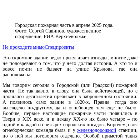
Городская пожарная часть в апреле 2025 года.
Фото: Сергей Савинов, художественное
оформление: РИА Верхневолжье
Не проходите мимо
Спецпроекты
Это скромное здание редко притягивает взгляды, многие даже
не подозревают о том, что у него долгая история. А кто-то и
вовсе почти не бывает на улице Крылова, где она
расположена.
Мы говорим сегодня о Городской (или Градской) пожарной
части. Не так давно, к слову, она была действующей, но с
прошлого десятилетия пребывает в заброшенном состоянии.
А появилось само здание в 1820-х. Правда, тогда оно
выглядело по-другому, да и огнеборцев там еще не было.
Вообще, первые настоящие пожарные части появились в
Твери в XIX веке, и к началу XX-го их было четыре – по
одной в каждой из четырех городских посадов. Впрочем, своя
огнеборческая команда была и у
железнодорожной
станции,
но о ней мы поговорим отдельно. Особой приметой таких