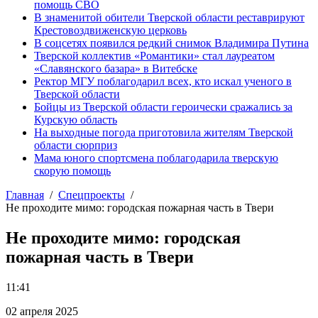
помощь СВО
В знаменитой обители Тверской области реставрируют
Крестовоздвиженскую церковь
В соцсетях появился редкий снимок Владимира Путина
Тверской коллектив «Романтики» стал лауреатом
«Славянского базара» в Витебске
Ректор МГУ поблагодарил всех, кто искал ученого в
Тверской области
Бойцы из Тверской области героически сражались за
Курскую область
На выходные погода приготовила жителям Тверской
области сюрприз
Мама юного спортсмена поблагодарила тверскую
скорую помощь
Главная
Спецпроекты
Не проходите мимо: городская пожарная часть в Твери
Не проходите мимо: городская
пожарная часть в Твери
11:41
02 апреля 2025