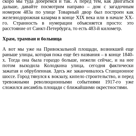
скоро мы туда доберемся и так. А перед тем, как двигаться
дальше, давайте посмотрим
н
аправо
–
дом с загадочным
номером 483а по улице Товарный двор был построен как
железнодорожная казарма в конце
XIX
века или в начале
XX-
го. Странность в нумерации объясняется просто: это
расстояние от Санкт-Петербурга, то есть 483-й километр.
Храм, трамваи и больница
А вот мы уже на Привокзальной площади, возникшей еще
раньше улицы, которая пока еще без названия
–
в конце 1840-
х. Тогда она была гораздо больше, нежели сейчас, и на нее
потом выходила Колодкина улица, сегодня фактически
зажатая и обрубленная. Здесь же заканчивалось Станционное
шоссе. Город тянулся к вокзалу, кипело строительство, и перед
тревожными революционными событиями 1917-го уже
сложился ансамбль площади с ближайшими окрестностями.