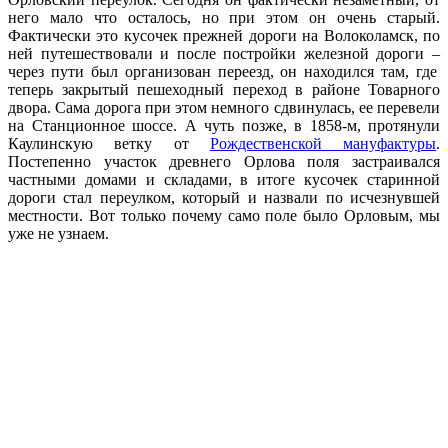
него мало что осталось, но при этом он очень старый.
Фактически это кусочек прежней дороги на Волоколамск, по
ней путешествовали
и после постройки железной дороги
–
через пути был
организован
переезд, он находился там, где
теперь закрытый пешеходный переход в районе Товарного
двора. Сама дорога при этом немного сдвинулась, ее перевели
на Станционное шоссе. А чуть позже, в 1858-м, протянули
Каулинскую ветку от
Рождественской мануфактуры
.
Постепенно участок древнего Орлова поля застраивался
частными домами и складами, в итоге кусочек старинной
дороги стал переулком, который и назвали по исчезнувшей
местности. Вот только почему само поле было Орловым, мы
уже не узнаем.