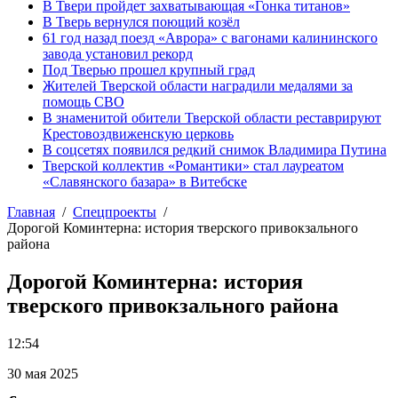
В Твери пройдет захватывающая «Гонка титанов»
В Тверь вернулся поющий козёл
61 год назад поезд «Аврора» с вагонами калининского
завода установил рекорд
Под Тверью прошел крупный град
Жителей Тверской области наградили медалями за
помощь СВО
В знаменитой обители Тверской области реставрируют
Крестовоздвиженскую церковь
В соцсетях появился редкий снимок Владимира Путина
Тверской коллектив «Романтики» стал лауреатом
«Славянского базара» в Витебске
Главная
Спецпроекты
Дорогой Коминтерна: история тверского привокзального
района
Дорогой Коминтерна: история
тверского привокзального района
12:54
30 мая 2025