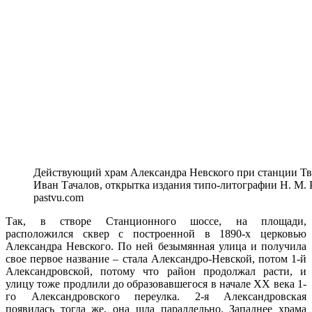
Действующий храм Александра Невского при станции Тве
Иван Тачалов, открытка издания типо-литографии Н. М. 
pastvu.com
Так, в створе Станционного шоссе, на площади,
расположился сквер с построенной в 1890-х церковью
Александра Невского. По ней безымянная улица и получила
свое первое название
–
стала Александро-Невской, потом 1-й
Александровской, потому что район продолжал расти, и
улицу тоже продлили до образовавшегося в начале
XX
века 1-
го Александровского переулка. 2-я Александровская
появилась тогда же, она шла параллельно. Западнее храма