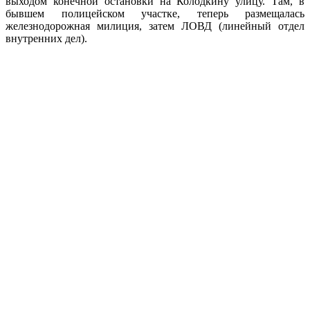
выходом конечной остановки на Колодкину улицу. Там, в
бывшем полицейском участке, теперь размещалась
железнодорожная милиция, затем ЛОВД (линейный отдел
внутренних дел).