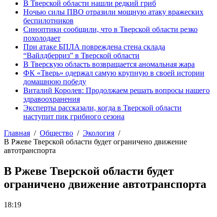
В Тверской области нашли редкий гриб
Ночью силы ПВО отразили мощную атаку вражеских
беспилотников
Синоптики сообщили, что в Тверской области резко
похолодает
При атаке БПЛА повреждена стена склада
“Вайлдберриз” в Тверской области
В Тверскую область возвращается аномальная жара
ФК «Тверь» одержал самую крупную в своей истории
домашнюю победу
Виталий Королев: Продолжаем решать вопросы нашего
здравоохранения
Эксперты рассказали, когда в Тверской области
наступит пик грибного сезона
Главная
Общество
Экология
В Ржеве Тверской области будет ограничено движение
автотранспорта
В Ржеве Тверской области будет
ограничено движение автотранспорта
18:19