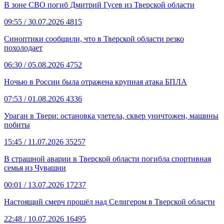
В зоне СВО погиб Дмитрий Гусев из Тверской области
09:55
/ 30.07.2026
4815
Синоптики сообщили, что в Тверской области резко
похолодает
06:30
/ 05.08.2026
4752
Ночью в России была отражена крупная атака БПЛА
07:53
/ 01.08.2026
4336
Ураган в Твери: остановка улетела, сквер уничтожен, машины
побиты
15:45
/ 11.07.2026
35257
В страшной аварии в Тверской области погибла спортивная
семья из Чувашии
00:01
/ 13.07.2026
17237
Настоящий смерч прошёл над Селигером в Тверской области
22:48
/ 10.07.2026
16495