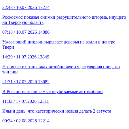
22:48
/ 10.07.2026
17274
Роскосмос показал снимки разрушительного шторма, идущего
на Тверскую область
07:18
/ 10.07.2026
14886
Ужасающий циклон вырывает деревья из земли в центре
Твери
14:29
/ 11.07.2026
13849
На тверских заправках возобновляется регулярная продажа
топлива
21:31
/ 17.07.2026
13682
В России назвали самые неубиваемые автомобили
11:33
/ 17.07.2026
12311
Ильин день: что категорически нельзя делать 2 августа
00:24
/ 02.08.2026
12214