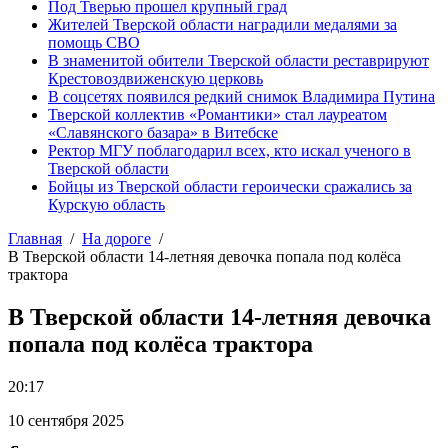
Под Тверью прошел крупный град
Жителей Тверской области наградили медалями за
помощь СВО
В знаменитой обители Тверской области реставрируют
Крестовоздвиженскую церковь
В соцсетях появился редкий снимок Владимира Путина
Тверской коллектив «Романтики» стал лауреатом
«Славянского базара» в Витебске
Ректор МГУ поблагодарил всех, кто искал ученого в
Тверской области
Бойцы из Тверской области героически сражались за
Курскую область
Главная
На дороге
В Тверской области 14-летняя девочка попала под колёса
трактора
В Тверской области 14-летняя девочка
попала под колёса трактора
20:17
10 сентября 2025