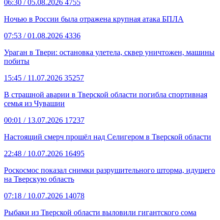
06:30
/ 05.08.2026
4755
Ночью в России была отражена крупная атака БПЛА
07:53
/ 01.08.2026
4336
Ураган в Твери: остановка улетела, сквер уничтожен, машины
побиты
15:45
/ 11.07.2026
35257
В страшной аварии в Тверской области погибла спортивная
семья из Чувашии
00:01
/ 13.07.2026
17237
Настоящий смерч прошёл над Селигером в Тверской области
22:48
/ 10.07.2026
16495
Роскосмос показал снимки разрушительного шторма, идущего
на Тверскую область
07:18
/ 10.07.2026
14078
Рыбаки из Тверской области выловили гигантского сома