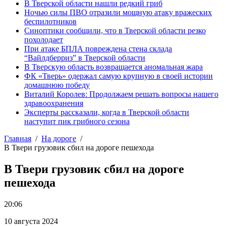
В Тверской области нашли редкий гриб
Ночью силы ПВО отразили мощную атаку вражеских
беспилотников
Синоптики сообщили, что в Тверской области резко
похолодает
При атаке БПЛА повреждена стена склада
“Вайлдберриз” в Тверской области
В Тверскую область возвращается аномальная жара
ФК «Тверь» одержал самую крупную в своей истории
домашнюю победу
Виталий Королев: Продолжаем решать вопросы нашего
здравоохранения
Эксперты рассказали, когда в Тверской области
наступит пик грибного сезона
Главная
На дороге
В Твери грузовик сбил на дороге пешехода
В Твери грузовик сбил на дороге
пешехода
20:06
10 августа 2024