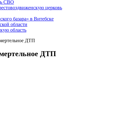
щь СВО
рестовоздвиженскую церковь
ского базара» в Витебске
ской области
скую область
смертельное ДТП
смертельное ДТП