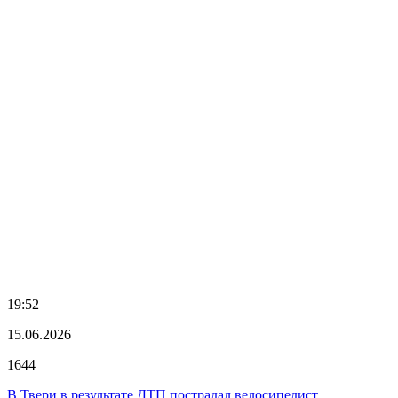
19:52
15.06.2026
1644
В Твери в результате ДТП пострадал велосипедист