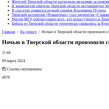
Жителей Тверской области наградили медалями за помо
В знаменитой обители Тверской области реставрируют К
В соцсетях появился редкий снимок Владимира Путина
Тверской коллектив «Романтики» стал лауреатом «Славян
Ректор МГУ поблагодарил всех, кто искал ученого в Твер
Бойцы из Тверской области героически сражались за Кур
Главная
На дороге
Ночью в Тверской области произошло 
Ночью в Тверской области произошло 
11:44
09 марта 2024
Ссылка скопирована
4979