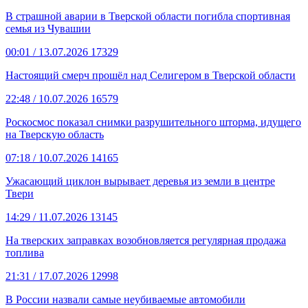
В страшной аварии в Тверской области погибла спортивная
семья из Чувашии
00:01
/ 13.07.2026
17329
Настоящий смерч прошёл над Селигером в Тверской области
22:48
/ 10.07.2026
16579
Роскосмос показал снимки разрушительного шторма, идущего
на Тверскую область
07:18
/ 10.07.2026
14165
Ужасающий циклон вырывает деревья из земли в центре
Твери
14:29
/ 11.07.2026
13145
На тверских заправках возобновляется регулярная продажа
топлива
21:31
/ 17.07.2026
12998
В России назвали самые неубиваемые автомобили