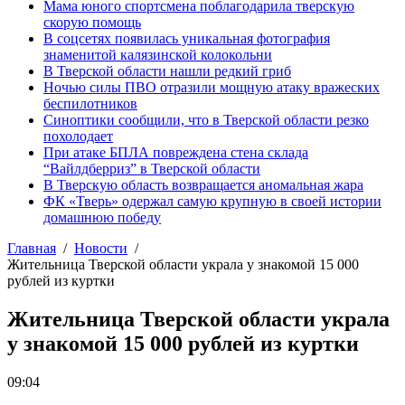
Мама юного спортсмена поблагодарила тверскую
скорую помощь
В соцсетях появилась уникальная фотография
знаменитой калязинской колокольни
В Тверской области нашли редкий гриб
Ночью силы ПВО отразили мощную атаку вражеских
беспилотников
Синоптики сообщили, что в Тверской области резко
похолодает
При атаке БПЛА повреждена стена склада
“Вайлдберриз” в Тверской области
В Тверскую область возвращается аномальная жара
ФК «Тверь» одержал самую крупную в своей истории
домашнюю победу
Главная
Новости
Жительница Тверской области украла у знакомой 15 000
рублей из куртки
Жительница Тверской области украла
у знакомой 15 000 рублей из куртки
09:04