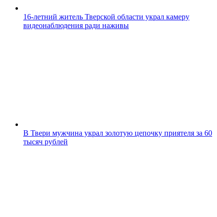
16-летний житель Тверской области украл камеру
видеонаблюдения ради наживы
В Твери мужчина украл золотую цепочку приятеля за 60
тысяч рублей