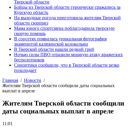
Тверской области
Бойцы из Тверской области героически сражались за
Курскую область
На выходные погода приготовила жителям Тверской
области сюрприз
Мама юного спортсмена поблагодарила тверскую
скорую помощь
В соцсетях появилась уникальная фотография
знаменитой калязинской колокольни
В Тверской области нашли редкий гриб
Ночью силы ПВО отразили мощную атаку вражеских
беспилотников
Синоптики сообщили, что в Тверской области резко
похолодает
Главная
Новости
Жителям Тверской области сообщили даты социальных
выплат в апреле
Жителям Тверской области сообщили
даты социальных выплат в апреле
11:01