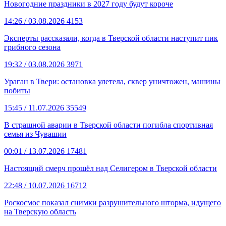
Новогодние праздники в 2027 году будут короче
14:26
/ 03.08.2026
4153
Эксперты рассказали, когда в Тверской области наступит пик
грибного сезона
19:32
/ 03.08.2026
3971
Ураган в Твери: остановка улетела, сквер уничтожен, машины
побиты
15:45
/ 11.07.2026
35549
В страшной аварии в Тверской области погибла спортивная
семья из Чувашии
00:01
/ 13.07.2026
17481
Настоящий смерч прошёл над Селигером в Тверской области
22:48
/ 10.07.2026
16712
Роскосмос показал снимки разрушительного шторма, идущего
на Тверскую область