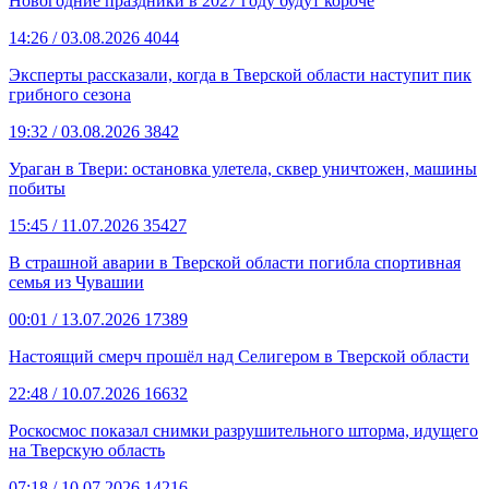
Новогодние праздники в 2027 году будут короче
14:26
/ 03.08.2026
4044
Эксперты рассказали, когда в Тверской области наступит пик
грибного сезона
19:32
/ 03.08.2026
3842
Ураган в Твери: остановка улетела, сквер уничтожен, машины
побиты
15:45
/ 11.07.2026
35427
В страшной аварии в Тверской области погибла спортивная
семья из Чувашии
00:01
/ 13.07.2026
17389
Настоящий смерч прошёл над Селигером в Тверской области
22:48
/ 10.07.2026
16632
Роскосмос показал снимки разрушительного шторма, идущего
на Тверскую область
07:18
/ 10.07.2026
14216