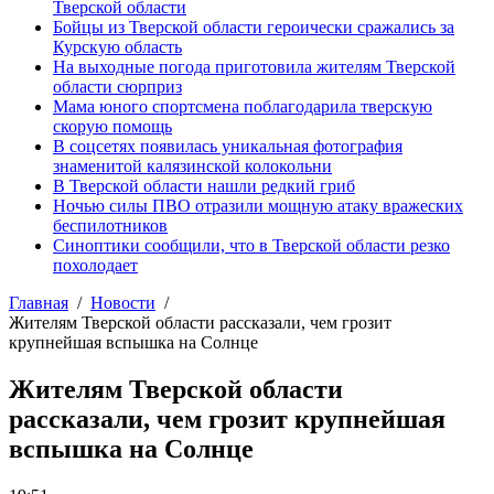
Тверской области
Бойцы из Тверской области героически сражались за
Курскую область
На выходные погода приготовила жителям Тверской
области сюрприз
Мама юного спортсмена поблагодарила тверскую
скорую помощь
В соцсетях появилась уникальная фотография
знаменитой калязинской колокольни
В Тверской области нашли редкий гриб
Ночью силы ПВО отразили мощную атаку вражеских
беспилотников
Синоптики сообщили, что в Тверской области резко
похолодает
Главная
Новости
Жителям Тверской области рассказали, чем грозит
крупнейшая вспышка на Солнце
Жителям Тверской области
рассказали, чем грозит крупнейшая
вспышка на Солнце