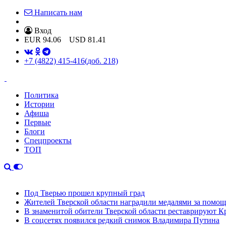
Написать нам
Вход
EUR
94.06
USD
81.41
+7 (4822) 415-416
(доб. 218)
Политика
Истории
Афиша
Первые
Блоги
Спецпроекты
ТОП
Под Тверью прошел крупный град
Жителей Тверской области наградили медалями за помо
В знаменитой обители Тверской области реставрируют К
В соцсетях появился редкий снимок Владимира Путина