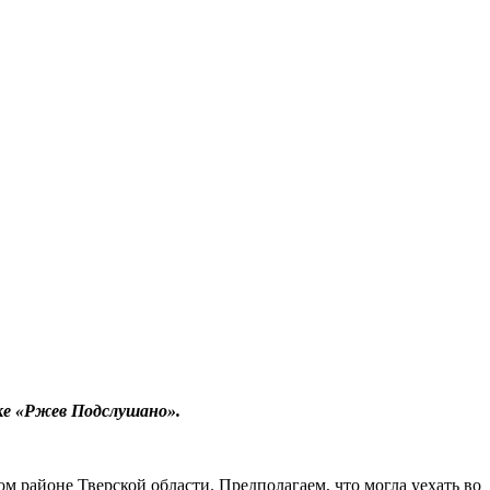
ке «Ржев Подслушано».
м районе Тверской области. Предполагаем, что могла уехать во