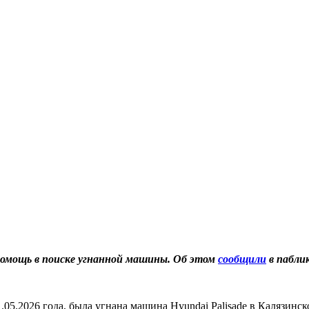
помощь в поиске угнанной машины. Об этом
сообщили
в пабли
.2026 года, была угнана машина Hyundai Palisade в Калязинско