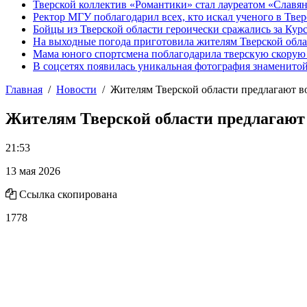
Тверской коллектив «Романтики» стал лауреатом «Славян
Ректор МГУ поблагодарил всех, кто искал ученого в Твер
Бойцы из Тверской области героически сражались за Кур
На выходные погода приготовила жителям Тверской обл
Мама юного спортсмена поблагодарила тверскую скору
В соцсетях появилась уникальная фотография знаменито
Главная
Новости
Жителям Тверской области предлагают в
Жителям Тверской области предлагают
21:53
13 мая 2026
Ссылка скопирована
1778