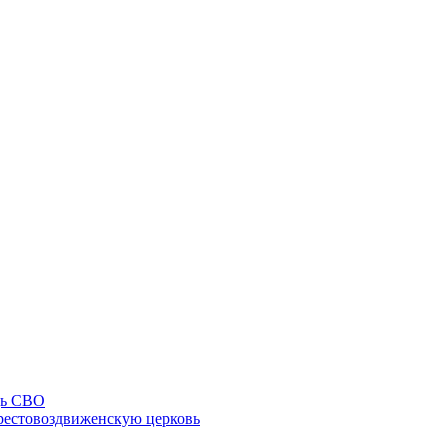
щь СВО
рестовоздвиженскую церковь